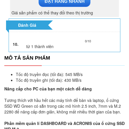
ĐẶT HÀNG NHANH
Giá sản phẩm có thể thay đổi theo thị trường
Đánh Giá
0/10
10.
từ
1
thành viên
MÔ TẢ SẢN PHẨM
Tốc độ truyền đọc (tối đa): 545 MB/s
Tốc độ truyền ghi (tối đa): 430 MB/s
Nâng cấp cho PC của bạn một cách dễ dàng
Tương thích với hầu hết các máy tính để bàn và laptop, ổ cứng
SSD WD Green có sẵn trong các mô hình 2.5 inch, 7mm và M.2
2280 để nâng cấp đơn giản, không mất nhiều thời gian của bạn.
Phần mềm quản lí DASHBOARD và ACRONIS của ổ cứng SSD