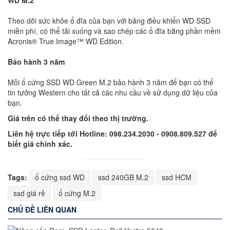
WD M.2
Theo dõi sức khỏe ổ đĩa của bạn với bảng điều khiển WD SSD
miễn phí, có thể tải xuống và sao chép các ổ đĩa bằng phần mềm
Acronis® True Image™ WD Edition.
Bảo hành 3 năm
Mỗi ổ cứng SSD WD Green M.2 bảo hành 3 năm để bạn có thể
tin tưởng Western cho tất cả các nhu cầu về sử dụng dữ liệu của
bạn.
Giá trên có thể thay đổi theo thị trường.
Liên hệ trực tiếp tới Hotline: 098.234.2030 - 0908.809.527 để
biết giá chính xác.
Tags:
ổ cứng ssd WD
ssd 240GB M.2
ssd HCM
ssd giá rẻ
ổ cứng M.2
CHỦ ĐỀ LIÊN QUAN