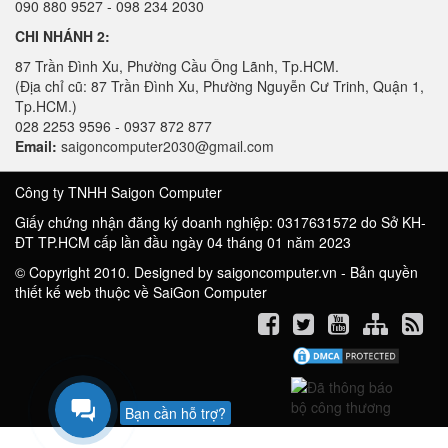
090 880 9527 - 098 234 2030
CHI NHÁNH 2:
87 Trần Đình Xu, Phường Cầu Ông Lãnh, Tp.HCM.
(Địa chỉ cũ: 87 Trần Đình Xu, Phường Nguyễn Cư Trinh, Quận 1,
Tp.HCM.)
028 2253 9596 - 0937 872 877
Email:
saigoncomputer2030@gmail.com
Công ty TNHH Saigon Computer
Giấy chứng nhận đăng ký doanh nghiệp: 0317631572 do Sở KH-
ĐT TP.HCM cấp lần đầu ngày 04 tháng 01 năm 2023
© Copyright 2010. Designed by saigoncomputer.vn - Bản quyền
thiết kế web thuộc về SaiGon Computer
Bạn cần hỗ trợ?