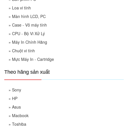
»
Loa vi tính
»
Màn hình LCD, PC
»
Case - Vỏ máy tính
»
CPU - Bộ Vi Xử Lý
»
Máy In Chính Hãng
»
Chuột vi tính
»
Mực Máy In - Cartridge
Theo hãng sản xuất
»
Sony
»
HP
»
Asus
»
Macbook
»
Toshiba