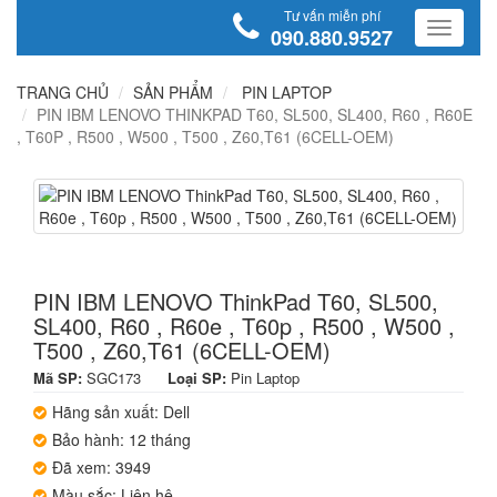
Tư vấn miễn phí
090.880.9527
TRANG CHỦ
SẢN PHẨM
PIN LAPTOP
PIN IBM LENOVO THINKPAD T60, SL500, SL400, R60 , R60E
, T60P , R500 , W500 , T500 , Z60,T61 (6CELL-OEM)
PIN IBM LENOVO ThinkPad T60, SL500,
SL400, R60 , R60e , T60p , R500 , W500 ,
T500 , Z60,T61 (6CELL-OEM)
Mã SP:
SGC173
Loại SP:
Pin Laptop
Hãng sản xuất: Dell
Bảo hành: 12 tháng
Đã xem: 3949
Màu sắc: Liên hệ