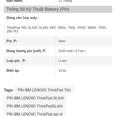
Bảo Hành:
12 Tháng
Thông Số Kỹ Thuật Battery (Pin)
Dùng cho loại máy :
ThinkPad T60, SL500, SL400, R60 , R60e , T60p , R500 , W500 , T500 ,
Z60,T61
Pin_P:
Oem
Dung lượng pin (cell)_P:
5200 mah ( 6 Cell )
Loại pin _P:
Li-ion
Điện áp:
10.8v
Tags:
PIN IBM LENOVO ThinkPad T60
PIN IBM LENOVO ThinkPad SL500
PIN IBM LENOVO ThinkPadSL400
PIN IBM LENOVO ThinkPad giá rẻ