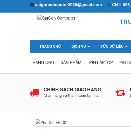
saigoncomputer2030@gmail.com
CN1: 098 
TR
TRANG CHỦ
DỊCH VỤ
CỨU DỮ LIỆU
TRANG CHỦ
SẢN PHẨM
PIN LAPTOP
PIN D
CHÍNH SÁCH GIAO HÀNG
Nhận hàng và thanh toán tại nhà