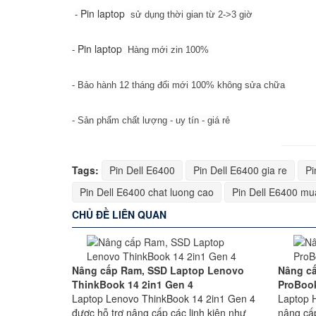
Pin laptop
-
sử dụng thời gian từ 2->3 giờ
Pin laptop
-
Hàng mới zin 100%
- Bảo hành 12 tháng đổi mới 100% không sửa chữa
- Sản phẩm chất lượng - uy tín - giá rẻ
Tags:
Pin Dell E6400
Pin Dell E6400 gia re
Pi
Pin Dell E6400 chat luong cao
Pin Dell E6400 mu
CHỦ ĐỀ LIÊN QUAN
Nâng cấp Ram, SSD Laptop Lenovo
Nâng c
ThinkBook 14 2in1 Gen 4
ProBoo
Laptop Lenovo ThinkBook 14 2in1 Gen 4
Laptop 
được hỗ trợ nâng cấp các linh kiện như
nâng cấ