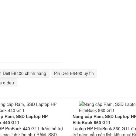
n Dell E6400 chinh hang
Pin Dell E6400 uy tin
a o dau
ấp Ram, SSD Laptop HP
Nâng cấp Ram, SSD Laptop H
k 440 G11
EliteBook 860 G11
HP ProBook 440 G11 được hỗ trợ
Laptop HP EliteBook 860 G11 đ
p các linh kiện như RAM, SSD.
trợ nâng cấp các linh kiện như 