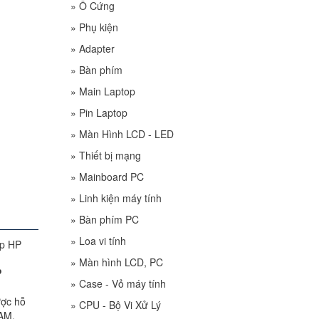
»
Ổ Cứng
»
Phụ kiện
»
Adapter
»
Bàn phím
»
Main Laptop
»
Pin Laptop
»
Màn Hình LCD - LED
»
Thiết bị mạng
»
Mainboard PC
»
Linh kiện máy tính
»
Bàn phím PC
»
Loa vi tính
»
Màn hình LCD, PC
P
»
Case - Vỏ máy tính
ược hỗ
»
CPU - Bộ Vi Xử Lý
RAM,