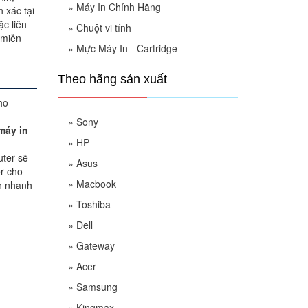
»
Máy In Chính Hãng
 xác tại
c liên
»
Chuột vi tính
 miễn
»
Mực Máy In - Cartridge
Theo hãng sản xuất
»
Sony
máy in
»
HP
uter sẽ
»
Asus
er cho
»
Macbook
h nhanh
»
Toshiba
»
Dell
»
Gateway
»
Acer
»
Samsung
»
Kingmax