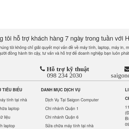
 tôi hỗ trợ khách hàng 7 ngày trong tuần với H
úng tôi không chỉ giải quyết mọi vấn đề về máy tính, laptop, máy in, 
gười đồng hành tin cậy, tư vấn và hỗ trợ để doanh nghiệp bạn luôn phát
Hỗ trợ kỹ thuật
098 234 2030
saigo
Ụ TIÊU BIỂU
DANH MỤC DỊCH VỤ
L
C
áy tính tại nhà
Dịch Vụ Tại Saigon Computer
1
hữa laptop
Chi nhánh Quận 1
(Đ
ữ liệu
Chi nhánh Quận 6
B
09
nh laptop
Sửa chữa máy tính tại nhà