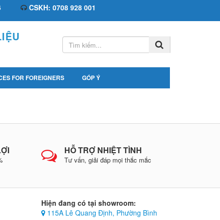
6
CSKH: 0708 928 001
IỆU
CES FOR FOREIGNERS
GÓP Ý
LỢI
HỖ TRỢ NHIỆT TÌNH
0%
Tư vấn, giải đáp mọi thắc mắc
Hiện đang có tại showroom:
115A Lê Quang Định, Phường Bình