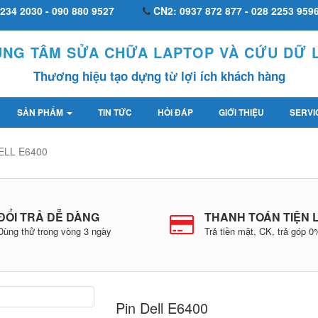
234 2030 - 090 880 9527
CN2: 0937 872 877 - 028 2253 959
UNG TÂM SỬA CHỮA LAPTOP VÀ CỨU DỮ L
Thương hiệu tạo dựng từ lợi ích khách hàng
SẢN PHẨM
TIN TỨC
HỎI ĐÁP
GIỚI THIỆU
SERVI
ELL E6400
ĐỔI TRẢ DỄ DÀNG
THANH TOÁN TIỆN 
Dùng thử trong vòng 3 ngày
Trả tiền mặt, CK, trả góp 
Pin Dell E6400