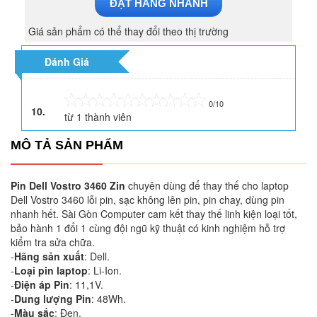
ĐẶT HÀNG NHANH
Giá sản phẩm có thể thay đổi theo thị trường
Đánh Giá
0/10
10.
từ
1
thành viên
MÔ TẢ SẢN PHẨM
Pin Dell Vostro 3460 Zin
chuyên dùng để thay thế cho laptop
Dell Vostro 3460 lỗi pin, sạc không lên pin, pin chay, dùng pin
nhanh hết. Sài Gòn Computer cam kết thay thế linh kiện loại tốt,
bảo hành 1 đổi 1 cùng đội ngũ kỹ thuật có kinh nghiệm hỗ trợ
kiểm tra sửa chữa.
-
Hãng sản xuất
: Dell.
-
Loại pin laptop
: Li-Ion.
-
Điện áp Pin
: 11,1V.
-
Dung lượng Pin
: 48Wh.
-
Màu sắc
: Đen.