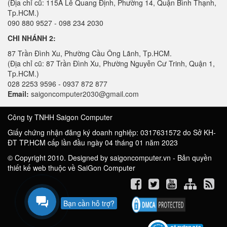
(Địa chỉ cũ: 115A Lê Quang Định, Phường 14, Quận Bình Thạnh,
Tp.HCM.)
090 880 9527 - 098 234 2030
CHI NHÁNH 2:
87 Trần Đình Xu, Phường Cầu Ông Lãnh, Tp.HCM.
(Địa chỉ cũ: 87 Trần Đình Xu, Phường Nguyễn Cư Trinh, Quận 1,
Tp.HCM.)
028 2253 9596 - 0937 872 877
Email:
saigoncomputer2030@gmail.com
Công ty TNHH Saigon Computer
Giấy chứng nhận đăng ký doanh nghiệp: 0317631572 do Sở KH-
ĐT TP.HCM cấp lần đầu ngày 04 tháng 01 năm 2023
© Copyright 2010. Designed by saigoncomputer.vn - Bản quyền
thiết kế web thuộc về SaiGon Computer
Bạn cần hỗ trợ?