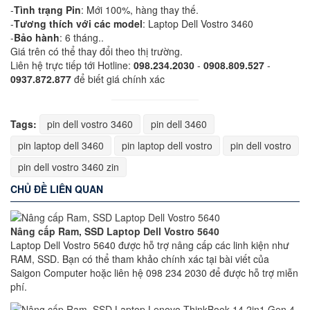
-
Tình trạng Pin
: Mới 100%, hàng thay thế.
-
Tương thích với các model
: Laptop Dell Vostro 3460
-
Bảo hành
: 6 tháng..
Giá trên có thể thay đổi theo thị trường.
Liên hệ trực tiếp tới Hotline:
098.234.2030
-
0908.809.527
-
0937.872.877
để biết giá chính xác
Tags:
pin dell vostro 3460
pin dell 3460
pin laptop dell 3460
pin laptop dell vostro
pin dell vostro
pin dell vostro 3460 zin
CHỦ ĐỀ LIÊN QUAN
Nâng cấp Ram, SSD Laptop Dell Vostro 5640
Laptop Dell Vostro 5640 được hỗ trợ nâng cấp các linh kiện như
RAM, SSD. Bạn có thể tham khảo chính xác tại bài viết của
Saigon Computer hoặc liên hệ 098 234 2030 để được hỗ trợ miễn
phí.