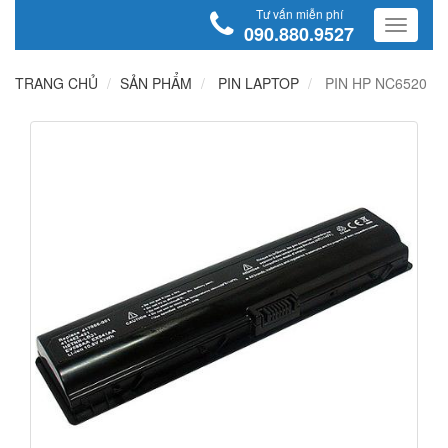
Tư vấn miễn phí
090.880.9527
TRANG CHỦ
SẢN PHẨM
PIN LAPTOP
PIN HP NC6520