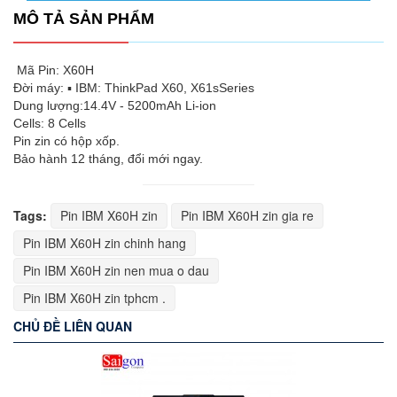
MÔ TẢ SẢN PHẨM
Mã Pin: X60H
Đời máy: ▪ IBM: ThinkPad X60, X61sSeries
Dung lượng:14.4V - 5200mAh Li-ion
Cells: 8 Cells
Pin zin có hộp xốp.
Bảo hành 12 tháng, đổi mới ngay.
Tags:
Pin IBM X60H zin
Pin IBM X60H zin gia re
Pin IBM X60H zin chinh hang
Pin IBM X60H zin nen mua o dau
Pin IBM X60H zin tphcm .
CHỦ ĐỀ LIÊN QUAN