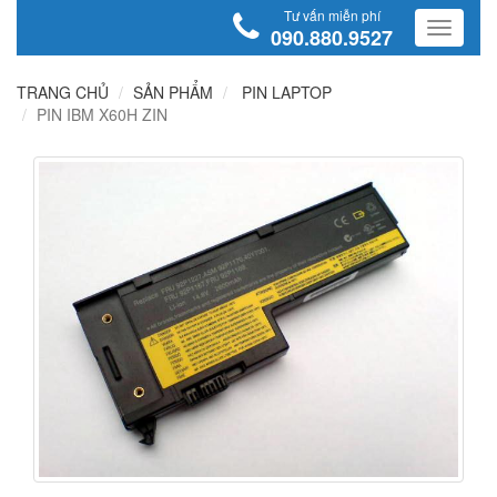
Tư vấn miễn phí
090.880.9527
TRANG CHỦ
SẢN PHẨM
PIN LAPTOP
PIN IBM X60H ZIN