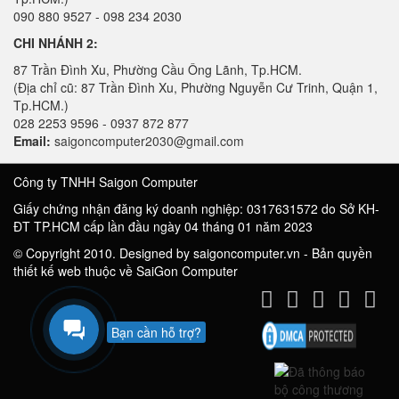
090 880 9527 - 098 234 2030
CHI NHÁNH 2:
87 Trần Đình Xu, Phường Cầu Ông Lãnh, Tp.HCM.
(Địa chỉ cũ: 87 Trần Đình Xu, Phường Nguyễn Cư Trinh, Quận 1,
Tp.HCM.)
028 2253 9596 - 0937 872 877
Email:
saigoncomputer2030@gmail.com
Công ty TNHH Saigon Computer
Giấy chứng nhận đăng ký doanh nghiệp: 0317631572 do Sở KH-
ĐT TP.HCM cấp lần đầu ngày 04 tháng 01 năm 2023
© Copyright 2010. Designed by saigoncomputer.vn - Bản quyền
thiết kế web thuộc về SaiGon Computer
Bạn cần hỗ trợ?