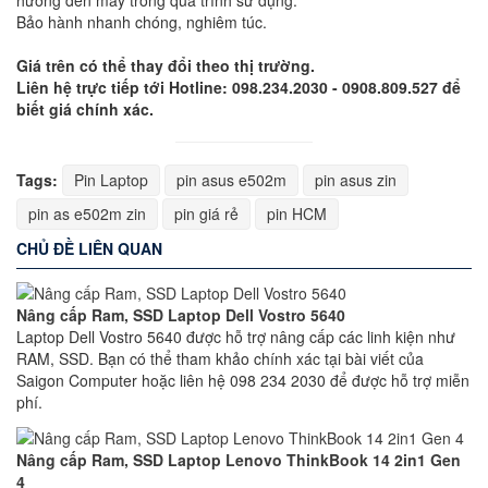
hưởng đến máy trong quá trình sử dụng.
Bảo hành nhanh chóng, nghiêm túc.
Giá trên có thể thay đổi theo thị trường.
Liên hệ trực tiếp tới Hotline: 098.234.2030 - 0908.809.527 để
biết giá chính xác.
Tags:
Pin Laptop
pin asus e502m
pin asus zin
pin as e502m zin
pin giá rẻ
pin HCM
CHỦ ĐỀ LIÊN QUAN
Nâng cấp Ram, SSD Laptop Dell Vostro 5640
Laptop Dell Vostro 5640 được hỗ trợ nâng cấp các linh kiện như
RAM, SSD. Bạn có thể tham khảo chính xác tại bài viết của
Saigon Computer hoặc liên hệ 098 234 2030 để được hỗ trợ miễn
phí.
Nâng cấp Ram, SSD Laptop Lenovo ThinkBook 14 2in1 Gen
4