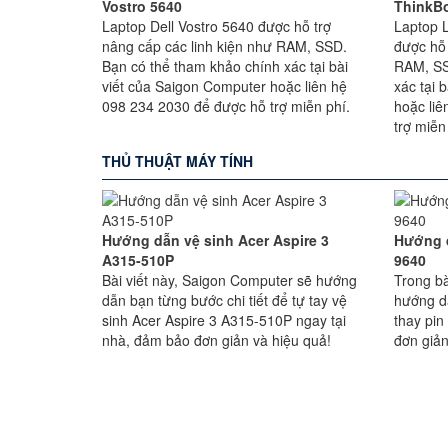
Vostro 5640
ThinkBo
Laptop Dell Vostro 5640 được hỗ trợ
Laptop 
nâng cấp các linh kiện như RAM, SSD.
được hỗ 
Bạn có thể tham khảo chính xác tại bài
RAM, SS
viết của Saigon Computer hoặc liên hệ
xác tại 
098 234 2030 để được hỗ trợ miễn phí.
hoặc li
trợ miễn
THỦ THUẬT MÁY TÍNH
Hướng dẫn vệ sinh Acer Aspire 3
Hướng d
A315-510P
9640
Bài viết này, Saigon Computer sẽ hướng
Trong bà
dẫn bạn từng bước chi tiết để tự tay vệ
hướng d
sinh Acer Aspire 3 A315-510P ngay tại
thay pin
nhà, đảm bảo đơn giản và hiệu quả!
đơn giản