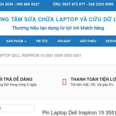
34 2030 - 090 880 9527
CN2: 0937 872 877 - 028 2253 9596
UNG TÂM SỬA CHỮA LAPTOP VÀ CỨU DỮ L
Thương hiệu tạo dựng từ lợi ích khách hàng
SẢN PHẨM
TIN TỨC
HỎI ĐÁP
GIỚI THIỆU
SERVI
APTOP DELL INSPIRON 15 3551 5559 3552 5551
I TRẢ DỄ DÀNG
THANH TOÁN TIỆN LỢ
g thử trong vòng 3 ngày
Trả tiền mặt, CK, trả góp 0%
Pin Laptop Dell Inspiron 15 355