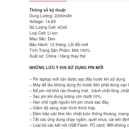
Thông số kỹ thuật
Dung Lượng: 2200mAh
Voltage: 14.8V
Số Lượng Cell: 4Cell
Loại Cell: Li-ion
Màu Sắc: Đen
Bảo Hành: 12 tháng. Lỗi đổi mới
Tình Trạng Sản Phẩm: Mới 100%
Xuất sứ: China / Hàng thay thế
NHỮNG LƯU Ý KHI SỬ DỤNG PIN MỚI
– Pin laptop mới cần được sạc đầy trước khi sử dụng
– Máy để lâu không dùng thì trước tiên phải dùng cạn l
– Để pin nơi khô ráo thoáng mát , tránh chất lỏng ,chấ
– Sạc pin khi dung lượng còn dưới 10%.
– Hạn chế ngắt nguồn khi pin chưa sạc đầy.
– Giảm độ sáng màn hình thích hợp.
– Đảm bảo các khe tản nhiệt luôn thông thoáng, mang 
– Tắt các ứng dụng chạy ngầm, quét virus, cài win định
– Loại bỏ các kết nối USB Flash, PC card, Wifi không c