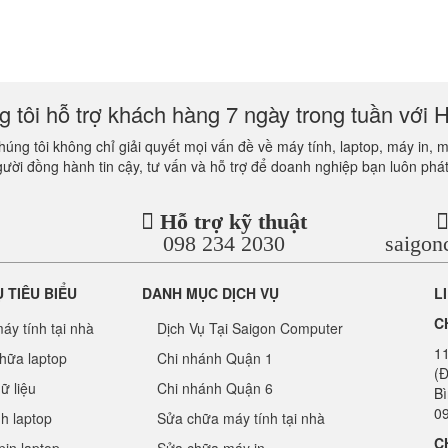
 tôi hỗ trợ khách hàng 7 ngày trong tuần với H
úng tôi không chỉ giải quyết mọi vấn đề về máy tính, laptop, máy in, 
gười đồng hành tin cậy, tư vấn và hỗ trợ để doanh nghiệp bạn luôn phát
Hỗ trợ kỹ thuật
098 234 2030
saigo
Ụ TIÊU BIỂU
DANH MỤC DỊCH VỤ
L
C
áy tính tại nhà
Dịch Vụ Tại Saigon Computer
1
hữa laptop
Chi nhánh Quận 1
(Đ
ữ liệu
Chi nhánh Quận 6
B
09
nh laptop
Sửa chữa máy tính tại nhà
C