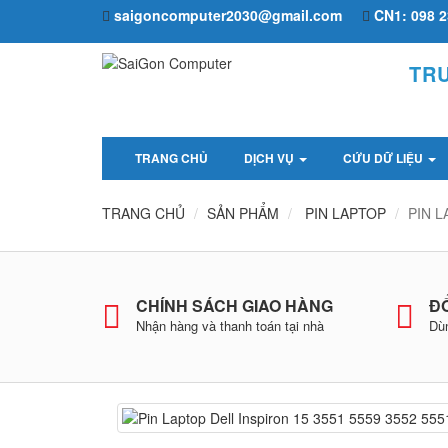
saigoncomputer2030@gmail.com
CN1: 098 2
TR
TRANG CHỦ
DỊCH VỤ
CỨU DỮ LIỆU
TRANG CHỦ
SẢN PHẨM
PIN LAPTOP
PIN L
CHÍNH SÁCH GIAO HÀNG
ĐỔ
Nhận hàng và thanh toán tại nhà
Dùn