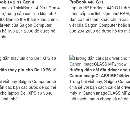
ok 14 2in1 Gen 4
ProBook 440 G11
Lenovo ThinkBook 14 2in1 Gen 4
Laptop HP ProBook 440 G11 đượ
trợ nâng cấp các linh kiện như
nâng cấp các linh kiện như RAM
D. Bạn có thể tham khảo chính
Bạn có thể tham khảo chính xác t
bài viết của Saigon Computer
viết của Saigon Computer hoặc l
ên hệ 098 234 2030 để được hỗ
098 234 2030 để được hỗ trợ miễ
 phí.
ẫn thay pin cho Dell XPS 16
Hướng dẫn cài đặt driver cho 
Canon imageCLASS MF249dw
i viết này Saigon Computer sẽ
Trong bài viết này, Saigon Comp
ẫn các bạn các bước để có thể
chia sẻ với bạn cách cài đặt driv
 cho laptop Dell XPS 16 9640
máy in Canon imageCLASS MF
 nhất nhé.
một cách nhanh chóng và dễ dàn