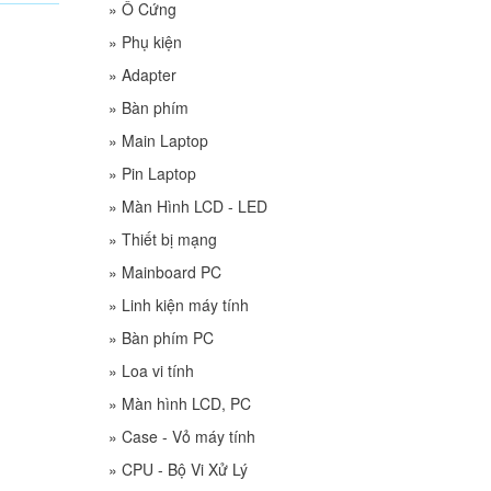
»
Ổ Cứng
»
Phụ kiện
»
Adapter
»
Bàn phím
»
Main Laptop
»
Pin Laptop
»
Màn Hình LCD - LED
»
Thiết bị mạng
»
Mainboard PC
»
Linh kiện máy tính
»
Bàn phím PC
»
Loa vi tính
»
Màn hình LCD, PC
»
Case - Vỏ máy tính
»
CPU - Bộ Vi Xử Lý