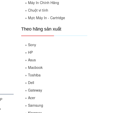
»
Máy In Chính Hãng
»
Chuột vi tính
»
Mực Máy In - Cartridge
Theo hãng sản xuất
»
Sony
»
HP
»
Asus
»
Macbook
»
Toshiba
»
Dell
»
Gateway
»
Acer
»
Samsung
P
»
Kingmax