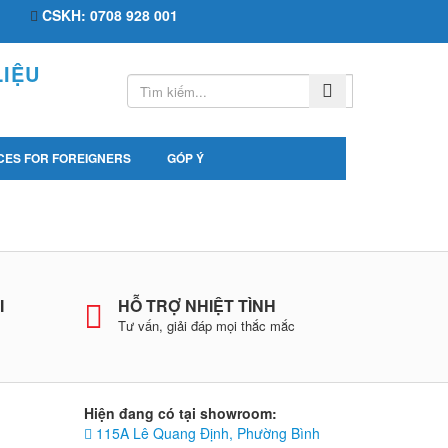
CSKH: 0708 928 001
IỆU
CES FOR FOREIGNERS
GÓP Ý
I
HỖ TRỢ NHIỆT TÌNH
Tư vấn, giải đáp mọi thắc mắc
Hiện đang có tại showroom:
1
115A Lê Quang Định, Phường Bình