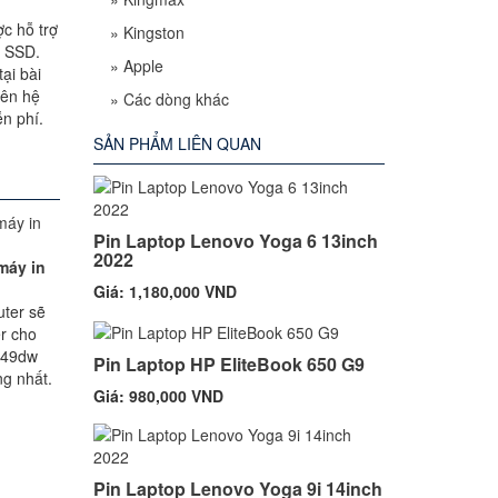
c hỗ trợ
»
Kingston
, SSD.
»
Apple
ại bài
iên hệ
»
Các dòng khác
n phí.
SẢN PHẨM LIÊN QUAN
Pin Laptop Lenovo Yoga 6 13inch
2022
máy in
Giá: 1,180,000 VND
uter sẽ
er cho
249dw
Pin Laptop HP EliteBook 650 G9
g nhất.
Giá: 980,000 VND
Pin Laptop Lenovo Yoga 9i 14inch