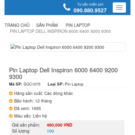
Tư vấn miễn phí
090.880.9527
TRANG CHỦ
SẢN PHẨM
PIN LAPTOP
PIN LAPTOP DELL INSPIRON 6000 6400 9200 9300
Pin Laptop Dell Inspiron 6000 6400 9200
9300
Mã SP:
SGC1075
Loại SP:
Pin Laptop
Hãng sản xuất: Các dòng khác
Bảo hành: 12 tháng
Đã xem: 1695
Màu sắc: Liên hệ
Giá sản phẩm:
480,000 VND
Số lượng:
100