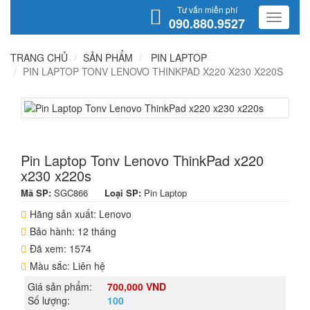
Tư vấn miễn phí
090.880.9527
TRANG CHỦ
SẢN PHẨM
PIN LAPTOP
PIN LAPTOP TONV LENOVO THINKPAD X220 X230 X220S
Pin Laptop Tonv Lenovo ThinkPad x220
x230 x220s
Mã SP:
SGC866
Loại SP:
Pin Laptop
Hãng sản xuất: Lenovo
Bảo hành: 12 tháng
Đã xem: 1574
Màu sắc: Liên hệ
Giá sản phẩm:
700,000 VND
Số lượng:
100