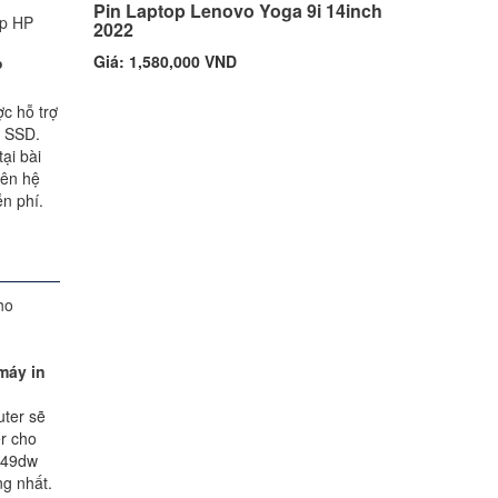
Pin Laptop Lenovo Yoga 9i 14inch
2022
Giá: 1,580,000 VND
P
c hỗ trợ
, SSD.
ại bài
iên hệ
n phí.
máy in
uter sẽ
er cho
249dw
g nhất.