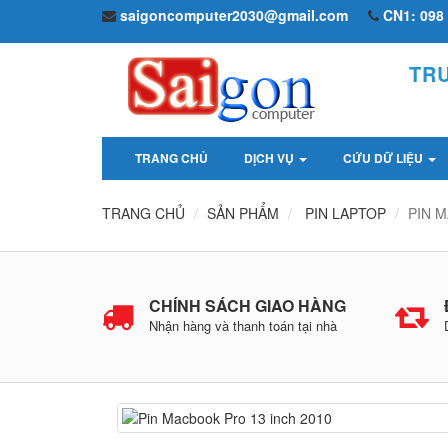
saigoncomputer2030@gmail.com
CN1: 098 
TR
TRANG CHỦ
DỊCH VỤ
CỨU DỮ LIỆU
TRANG CHỦ
SẢN PHẨM
PIN LAPTOP
PIN 
CHÍNH SÁCH GIAO HÀNG
Nhận hàng và thanh toán tại nhà