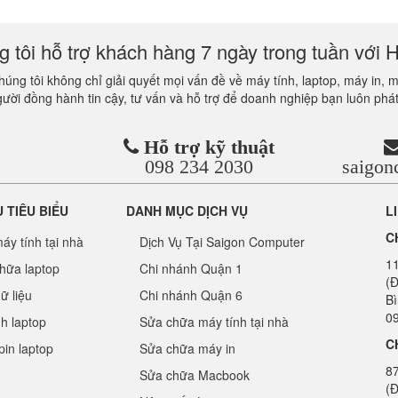
 tôi hỗ trợ khách hàng 7 ngày trong tuần với H
úng tôi không chỉ giải quyết mọi vấn đề về máy tính, laptop, máy in, 
gười đồng hành tin cậy, tư vấn và hỗ trợ để doanh nghiệp bạn luôn phát
Hỗ trợ kỹ thuật
098 234 2030
saigo
Ụ TIÊU BIỂU
DANH MỤC DỊCH VỤ
L
C
áy tính tại nhà
Dịch Vụ Tại Saigon Computer
1
hữa laptop
Chi nhánh Quận 1
(Đ
ữ liệu
Chi nhánh Quận 6
B
09
nh laptop
Sửa chữa máy tính tại nhà
C
pin laptop
Sửa chữa máy in
8
Sửa chữa Macbook
(Đ