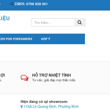
6
CSKH: 0708 928 001
IỆU
CES FOR FOREIGNERS
GÓP Ý
LỢI
HỖ TRỢ NHIỆT TÌNH
0%
Tư vấn, giải đáp mọi thắc mắc
Hiện đang có tại showroom:
115A Lê Quang Định, Phường Bình