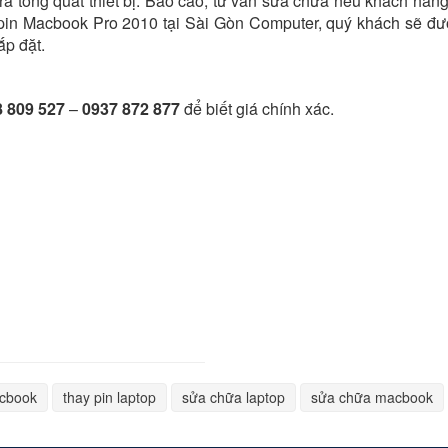
a tổng quát thiết bị. Báo cáo, tư vấn sửa chữa nếu khách hàn
 pin Macbook Pro 2010 tại Sài Gòn Computer, quý khách sẽ đ
ắp đặt.
 809 527
–
0937 872 877
để biết giá chính xác.
acbook
thay pin laptop
sửa chữa laptop
sửa chữa macbook