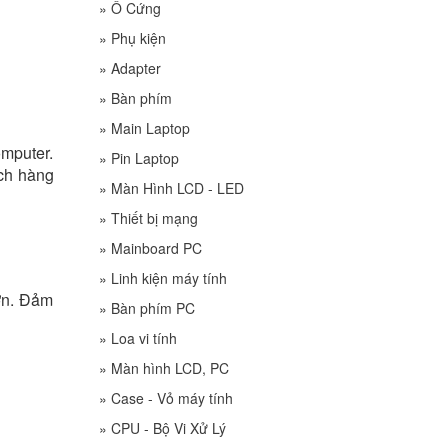
»
Ổ Cứng
»
Phụ kiện
»
Adapter
»
Bàn phím
»
Main Laptop
omputer.
»
Pin Laptop
ch hàng
»
Màn Hình LCD - LED
»
Thiết bị mạng
»
Mainboard PC
»
Linh kiện máy tính
ớn. Đảm
»
Bàn phím PC
»
Loa vi tính
»
Màn hình LCD, PC
»
Case - Vỏ máy tính
»
CPU - Bộ Vi Xử Lý