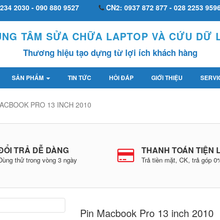
234 2030 - 090 880 9527
CN2: 0937 872 877 - 028 2253 959
UNG TÂM SỬA CHỮA LAPTOP VÀ CỨU DỮ L
Thương hiệu tạo dựng từ lợi ích khách hàng
SẢN PHẨM
TIN TỨC
HỎI ĐÁP
GIỚI THIỆU
SERVI
MACBOOK PRO 13 INCH 2010
ĐỔI TRẢ DỄ DÀNG
THANH TOÁN TIỆN 
Dùng thử trong vòng 3 ngày
Trả tiền mặt, CK, trả góp 
Pin Macbook Pro 13 inch 2010