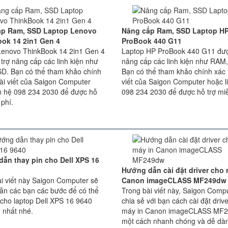
ấp Ram, SSD Laptop Lenovo
Nâng cấp Ram, SSD Laptop H
ok 14 2in1 Gen 4
ProBook 440 G11
Lenovo ThinkBook 14 2in1 Gen 4
Laptop HP ProBook 440 G11 đượ
trợ nâng cấp các linh kiện như
nâng cấp các linh kiện như RAM
D. Bạn có thể tham khảo chính
Bạn có thể tham khảo chính xác t
bài viết của Saigon Computer
viết của Saigon Computer hoặc l
ên hệ 098 234 2030 để được hỗ
098 234 2030 để được hỗ trợ miễ
 phí.
ẫn thay pin cho Dell XPS 16
Hướng dẫn cài đặt driver cho 
i viết này Saigon Computer sẽ
Canon imageCLASS MF249dw
ẫn các bạn các bước để có thể
Trong bài viết này, Saigon Comp
 cho laptop Dell XPS 16 9640
chia sẻ với bạn cách cài đặt driv
 nhất nhé.
máy in Canon imageCLASS MF
một cách nhanh chóng và dễ dàn