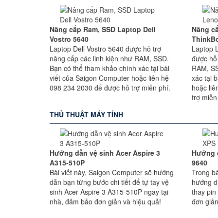
Nâng cấp Ram, SSD Laptop Dell
Nâng c
Vostro 5640
ThinkBo
Laptop Dell Vostro 5640 được hỗ trợ
Laptop 
nâng cấp các linh kiện như RAM, SSD.
được hỗ 
Bạn có thể tham khảo chính xác tại bài
RAM, SS
viết của Saigon Computer hoặc liên hệ
xác tại 
098 234 2030 để được hỗ trợ miễn phí.
hoặc li
trợ miễn
THỦ THUẬT MÁY TÍNH
Hướng dẫn vệ sinh Acer Aspire 3
Hướng d
A315-510P
9640
Bài viết này, Saigon Computer sẽ hướng
Trong bà
dẫn bạn từng bước chi tiết để tự tay vệ
hướng d
sinh Acer Aspire 3 A315-510P ngay tại
thay pin
nhà, đảm bảo đơn giản và hiệu quả!
đơn giản