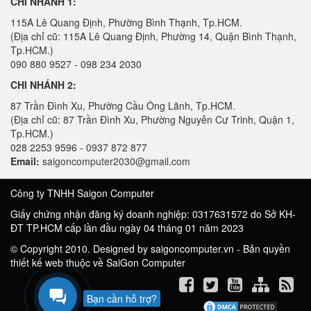
CHI NHÁNH 1:
115A Lê Quang Định, Phường Bình Thạnh, Tp.HCM.
(Địa chỉ cũ: 115A Lê Quang Định, Phường 14, Quận Bình Thạnh,
Tp.HCM.)
090 880 9527 - 098 234 2030
CHI NHÁNH 2:
87 Trần Đình Xu, Phường Cầu Ông Lãnh, Tp.HCM.
(Địa chỉ cũ: 87 Trần Đình Xu, Phường Nguyễn Cư Trinh, Quận 1,
Tp.HCM.)
028 2253 9596 - 0937 872 877
Email:
saigoncomputer2030@gmail.com
Công ty TNHH Saigon Computer
Giấy chứng nhận đăng ký doanh nghiệp: 0317631572 do Sở KH-
ĐT TP.HCM cấp lần đầu ngày 04 tháng 01 năm 2023
© Copyright 2010. Designed by saigoncomputer.vn - Bản quyền
thiết kế web thuộc về SaiGon Computer
Bạn cần hỗ trợ?