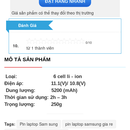
ĐẶT HÀNG NHANH
Giá sản phẩm có thể thay đổi theo thị trường
Đánh Giá
0/10
10.
từ
1
thành viên
MÔ TẢ SẢN PHẨM
Loại:
6 cell li - ion
Điện áp:
11.1(V)/ 10.8(V)
Dung lượng:
5200 (mAh)
Thời gian sử dụng:
2h – 3h
Trọng lượng:
250g
Tags:
Pin laptop Sam sung
pin laptop samsung gia re