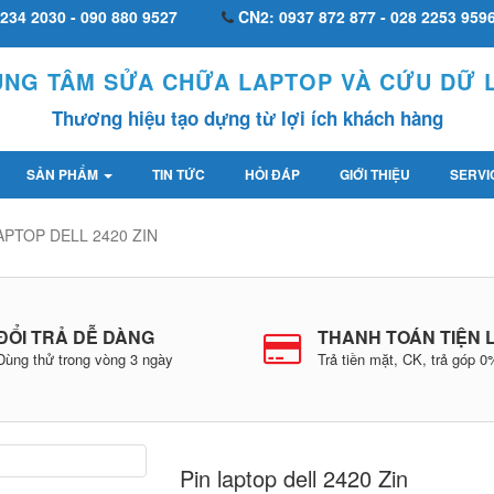
234 2030 - 090 880 9527
CN2: 0937 872 877 - 028 2253 959
UNG TÂM SỬA CHỮA LAPTOP VÀ CỨU DỮ L
Thương hiệu tạo dựng từ lợi ích khách hàng
SẢN PHẨM
TIN TỨC
HỎI ĐÁP
GIỚI THIỆU
SERVI
APTOP DELL 2420 ZIN
ĐỔI TRẢ DỄ DÀNG
THANH TOÁN TIỆN 
Dùng thử trong vòng 3 ngày
Trả tiền mặt, CK, trả góp 
Pin laptop dell 2420 Zin