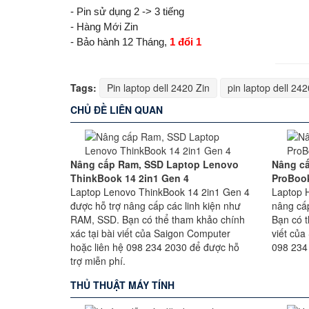
- Pin sử dụng 2 -> 3 tiếng
- Hàng Mới Zin
- Bảo hành 12 Tháng,
1 đổi 1
Tags:
Pin laptop dell 2420 Zin
pin laptop dell 24
CHỦ ĐỀ LIÊN QUAN
Nâng cấp Ram, SSD Laptop Lenovo
Nâng c
ThinkBook 14 2in1 Gen 4
ProBoo
Laptop Lenovo ThinkBook 14 2in1 Gen 4
Laptop 
được hỗ trợ nâng cấp các linh kiện như
nâng cấ
RAM, SSD. Bạn có thể tham khảo chính
Bạn có t
xác tại bài viết của Saigon Computer
viết của
hoặc liên hệ 098 234 2030 để được hỗ
098 234
trợ miễn phí.
THỦ THUẬT MÁY TÍNH