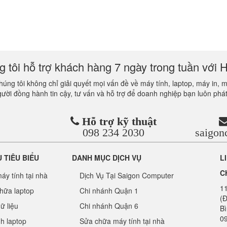
 tôi hỗ trợ khách hàng 7 ngày trong tuần với H
úng tôi không chỉ giải quyết mọi vấn đề về máy tính, laptop, máy in, 
gười đồng hành tin cậy, tư vấn và hỗ trợ để doanh nghiệp bạn luôn phát
Hỗ trợ kỹ thuật
098 234 2030
saigo
Ụ TIÊU BIỂU
DANH MỤC DỊCH VỤ
L
C
áy tính tại nhà
Dịch Vụ Tại Saigon Computer
1
hữa laptop
Chi nhánh Quận 1
(Đ
ữ liệu
Chi nhánh Quận 6
B
09
nh laptop
Sửa chữa máy tính tại nhà