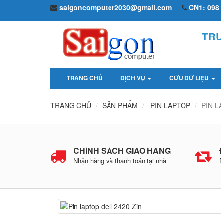
saigoncomputer2030@gmail.com
CN1: 098 
TR
TRANG CHỦ
DỊCH VỤ
CỨU DỮ LIỆU
TRANG CHỦ
SẢN PHẨM
PIN LAPTOP
PIN L
CHÍNH SÁCH GIAO HÀNG
Nhận hàng và thanh toán tại nhà