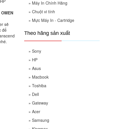
»
Máy In Chính Hãng
»
Chuột vi tính
P OMEN
»
Mực Máy In - Cartridge
er sẽ
c để
Theo hãng sản xuất
ranscend
nhé.
»
Sony
»
HP
»
Asus
»
Macbook
»
Toshiba
»
Dell
»
Gateway
»
Acer
»
Samsung
»
Kingmax