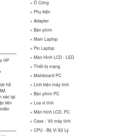
»
Ổ Cứng
»
Phụ kiện
»
Adapter
»
Bàn phím
»
Main Laptop
»
Pin Laptop
»
Màn Hình LCD - LED
»
Thiết bị mạng
P
»
Mainboard PC
ược hỗ
»
Linh kiện máy tính
RAM,
»
Bàn phím PC
 xác tại
c liên
»
Loa vi tính
 miễn
»
Màn hình LCD, PC
»
Case - Vỏ máy tính
»
CPU - Bộ Vi Xử Lý