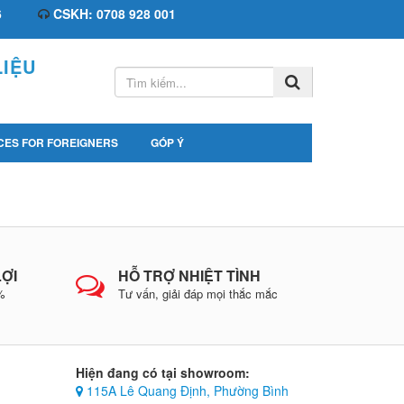
6
CSKH: 0708 928 001
IỆU
CES FOR FOREIGNERS
GÓP Ý
LỢI
HỖ TRỢ NHIỆT TÌNH
0%
Tư vấn, giải đáp mọi thắc mắc
Hiện đang có tại showroom:
115A Lê Quang Định, Phường Bình