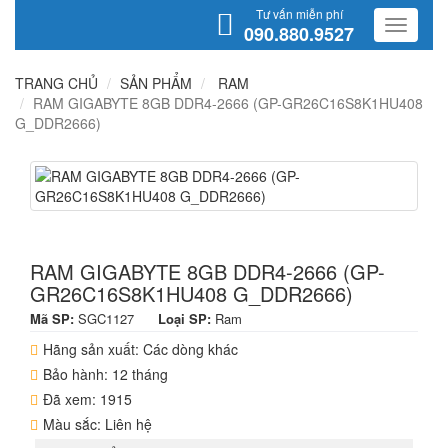
Tư vấn miễn phí
090.880.9527
TRANG CHỦ
SẢN PHẨM
RAM
RAM GIGABYTE 8GB DDR4-2666 (GP-GR26C16S8K1HU408
G_DDR2666)
RAM GIGABYTE 8GB DDR4-2666 (GP-
GR26C16S8K1HU408 G_DDR2666)
Mã SP:
SGC1127
Loại SP:
Ram
Hãng sản xuất: Các dòng khác
Bảo hành: 12 tháng
Đã xem: 1915
Màu sắc: Liên hệ