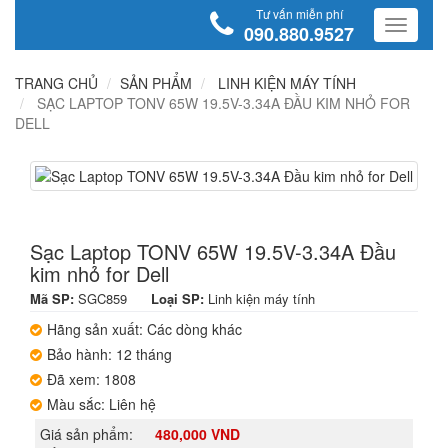
Tư vấn miễn phí
090.880.9527
TRANG CHỦ
SẢN PHẨM
LINH KIỆN MÁY TÍNH
SẠC LAPTOP TONV 65W 19.5V-3.34A ĐẦU KIM NHỎ FOR
DELL
Sạc Laptop TONV 65W 19.5V-3.34A Đầu
kim nhỏ for Dell
Mã SP:
SGC859
Loại SP:
Linh kiện máy tính
Hãng sản xuất: Các dòng khác
Bảo hành: 12 tháng
Đã xem: 1808
Màu sắc: Liên hệ
Giá sản phẩm:
480,000 VND