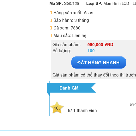
Mã SP:
SGC125
Loại SP:
Màn Hình LCD - 
Hãng sản xuất: Asus
Bảo hành: 3 tháng
Đã xem: 7886
Màu sắc: Liên hệ
Giá sản phẩm:
980,000 VND
Số lượng:
100
ĐẶT HÀNG NHANH
Giá sản phẩm có thể thay đổi theo thị trườ
Đánh Giá
0/1
10.
từ
1
thành viên