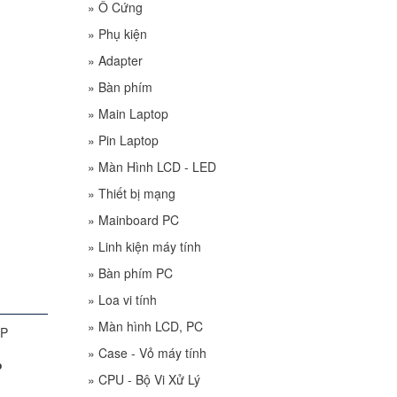
»
Ổ Cứng
»
Phụ kiện
»
Adapter
»
Bàn phím
»
Main Laptop
»
Pin Laptop
»
Màn Hình LCD - LED
»
Thiết bị mạng
»
Mainboard PC
»
Linh kiện máy tính
»
Bàn phím PC
»
Loa vi tính
»
Màn hình LCD, PC
»
Case - Vỏ máy tính
P
»
CPU - Bộ Vi Xử Lý