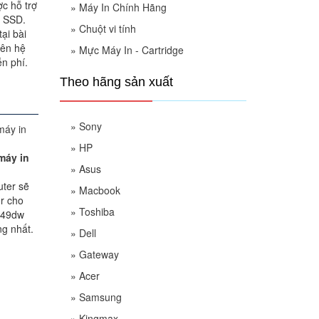
c hỗ trợ
»
Máy In Chính Hãng
, SSD.
»
Chuột vi tính
ại bài
iên hệ
»
Mực Máy In - Cartridge
n phí.
Theo hãng sản xuất
»
Sony
»
HP
máy in
»
Asus
uter sẽ
»
Macbook
er cho
»
Toshiba
249dw
g nhất.
»
Dell
»
Gateway
»
Acer
»
Samsung
»
Kingmax