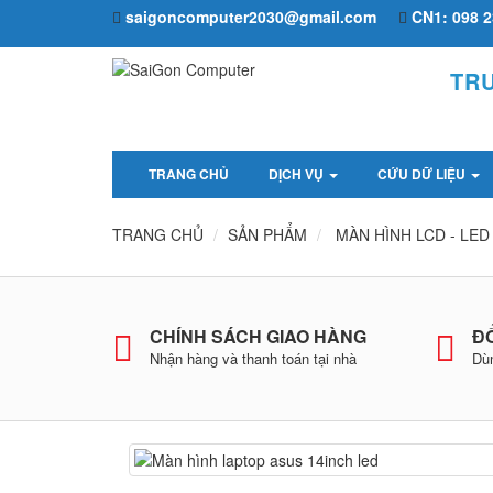
saigoncomputer2030@gmail.com
CN1: 098 2
TR
TRANG CHỦ
DỊCH VỤ
CỨU DỮ LIỆU
TRANG CHỦ
SẢN PHẨM
MÀN HÌNH LCD - LED
CHÍNH SÁCH GIAO HÀNG
ĐỔ
Nhận hàng và thanh toán tại nhà
Dùn