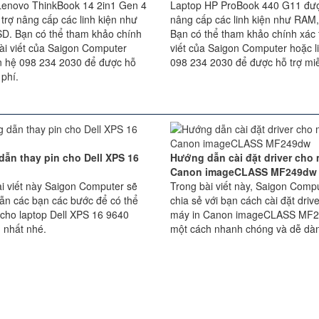
Lenovo ThinkBook 14 2in1 Gen 4
Laptop HP ProBook 440 G11 đượ
trợ nâng cấp các linh kiện như
nâng cấp các linh kiện như RAM
D. Bạn có thể tham khảo chính
Bạn có thể tham khảo chính xác t
bài viết của Saigon Computer
viết của Saigon Computer hoặc l
ên hệ 098 234 2030 để được hỗ
098 234 2030 để được hỗ trợ miễ
 phí.
ẫn thay pin cho Dell XPS 16
Hướng dẫn cài đặt driver cho 
Canon imageCLASS MF249dw
i viết này Saigon Computer sẽ
Trong bài viết này, Saigon Comp
ẫn các bạn các bước để có thể
chia sẻ với bạn cách cài đặt driv
 cho laptop Dell XPS 16 9640
máy in Canon imageCLASS MF
 nhất nhé.
một cách nhanh chóng và dễ dàn