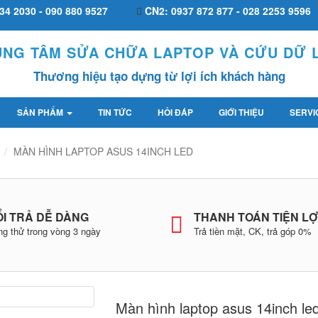
34 2030 - 090 880 9527
CN2: 0937 872 877 - 028 2253 9596
UNG TÂM SỬA CHỮA LAPTOP VÀ CỨU DỮ L
Thương hiệu tạo dựng từ lợi ích khách hàng
SẢN PHẨM
TIN TỨC
HỎI ĐÁP
GIỚI THIỆU
SERVI
MÀN HÌNH LAPTOP ASUS 14INCH LED
I TRẢ DỄ DÀNG
THANH TOÁN TIỆN LỢ
g thử trong vòng 3 ngày
Trả tiền mặt, CK, trả góp 0%
Màn hình laptop asus 14inch le