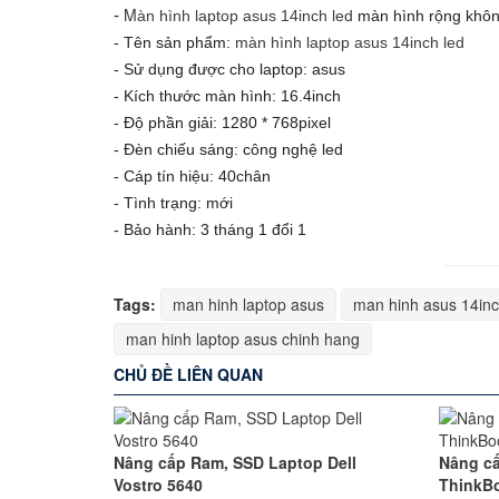
M
-
àn hình laptop
asus 14inch led
màn hình rộng không
- Tên sản phẩm:
màn hình laptop asus 14inch led
- Sử dụng được cho laptop: asus
- Kích thước màn hình: 16.4inch
- Độ phần giải: 1280 * 768pixel
- Đèn chiếu sáng: công nghệ led
- Cáp tín hiệu: 40chân
- Tình trạng: mới
- Bảo hành: 3 tháng 1 đổi 1
Tags:
man hinh laptop asus
man hinh asus 14in
man hinh laptop asus chinh hang
CHỦ ĐỀ LIÊN QUAN
Nâng cấp Ram, SSD Laptop Dell
Nâng c
Vostro 5640
ThinkBo