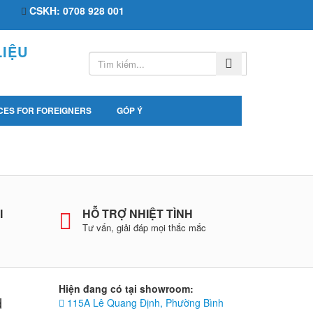
CSKH: 0708 928 001
IỆU
CES FOR FOREIGNERS
GÓP Ý
I
HỖ TRỢ NHIỆT TÌNH
Tư vấn, giải đáp mọi thắc mắc
Hiện đang có tại showroom:
d
115A Lê Quang Định, Phường Bình