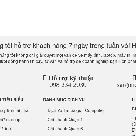
 tôi hỗ trợ khách hàng 7 ngày trong tuần với H
úng tôi không chỉ giải quyết mọi vấn đề về máy tính, laptop, máy in, 
gười đồng hành tin cậy, tư vấn và hỗ trợ để doanh nghiệp bạn luôn phát
Hỗ trợ kỹ thuật
098 234 2030
saigo
Ụ TIÊU BIỂU
DANH MỤC DỊCH VỤ
L
C
áy tính tại nhà
Dịch Vụ Tại Saigon Computer
1
hữa laptop
Chi nhánh Quận 1
(Đ
ữ liệu
Chi nhánh Quận 6
B