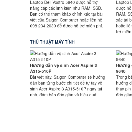
Laptop Dell Vostro 5640 được hỗ trợ
Laptop 
nâng cấp các linh kiện như RAM, SSD.
được hỗ 
Bạn có thể tham khảo chính xác tại bài
RAM, SS
viết của Saigon Computer hoặc liên hệ
xác tại 
098 234 2030 để được hỗ trợ miễn phí.
hoặc li
trợ miễn
THỦ THUẬT MÁY TÍNH
Hướng dẫn vệ sinh Acer Aspire 3
Hướng d
A315-510P
9640
Bài viết này, Saigon Computer sẽ hướng
Trong bà
dẫn bạn từng bước chi tiết để tự tay vệ
hướng d
sinh Acer Aspire 3 A315-510P ngay tại
thay pin
nhà, đảm bảo đơn giản và hiệu quả!
đơn giản