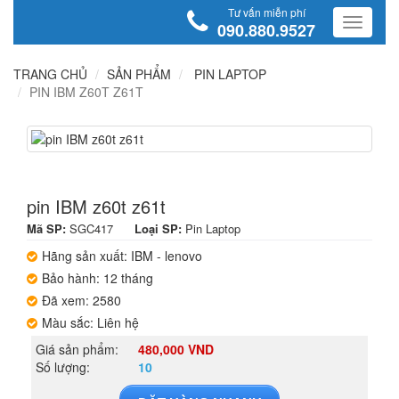
Tư vấn miễn phí
090.880.9527
TRANG CHỦ
SẢN PHẨM
PIN LAPTOP
PIN IBM Z60T Z61T
pin IBM z60t z61t
Mã SP:
SGC417
Loại SP:
Pin Laptop
Hãng sản xuất: IBM - lenovo
Bảo hành: 12 tháng
Đã xem: 2580
Màu sắc: Liên hệ
Giá sản phẩm:
480,000 VND
Số lượng:
10