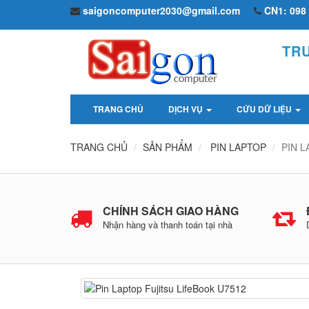
saigoncomputer2030@gmail.com
CN1: 098 
TR
TRANG CHỦ
DỊCH VỤ
CỨU DỮ LIỆU
TRANG CHỦ
SẢN PHẨM
PIN LAPTOP
PIN L
CHÍNH SÁCH GIAO HÀNG
Nhận hàng và thanh toán tại nhà