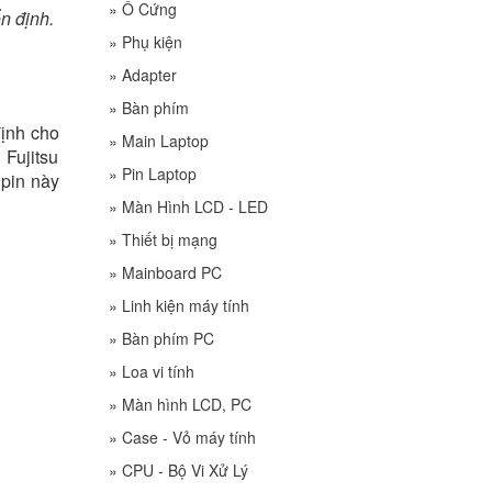
»
Ổ Cứng
n định.
»
Phụ kiện
»
Adapter
»
Bàn phím
định cho
»
Main Laptop
 Fujitsu
»
Pin Laptop
 pin này
»
Màn Hình LCD - LED
»
Thiết bị mạng
»
Mainboard PC
»
Linh kiện máy tính
»
Bàn phím PC
»
Loa vi tính
»
Màn hình LCD, PC
»
Case - Vỏ máy tính
»
CPU - Bộ Vi Xử Lý