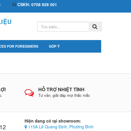
6
CSKH: 0708 928 001
IỆU
CES FOR FOREIGNERS
GÓP Ý
LỢI
HỖ TRỢ NHIỆT TÌNH
0%
Tư vấn, giải đáp mọi thắc mắc
Hiện đang có tại showroom:
512
115A Lê Quang Định, Phường Bình