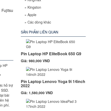
»
Kingston
 Fujitsu
»
Apple
»
Các dòng khác
SẢN PHẨM LIÊN QUAN
Pin Laptop HP EliteBook 650 G9
Giá: 980,000 VND
P
Pin Laptop Lenovo Yoga 9i 14inch
c hỗ trợ
2022
, SSD.
Giá: 1,580,000 VND
ại bài
iên hệ
n phí.