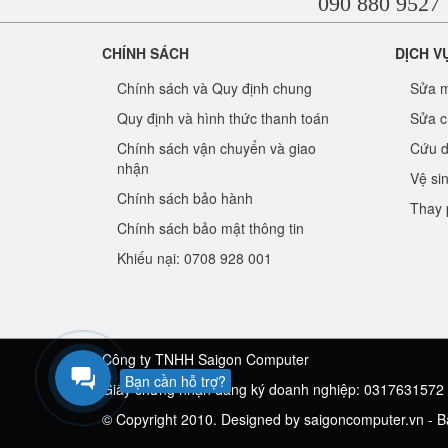
090 880 9527
CHÍNH SÁCH
DỊCH V
Chính sách và Quy định chung
Sửa m
Quy định và hình thức thanh toán
Sửa c
Chính sách vận chuyển và giao
Cứu d
nhận
Vệ si
Chính sách bảo hành
Thay 
Chính sách bảo mật thông tin
Khiếu nại: 0708 928 001
Công ty TNHH Saigon Computer
Bạn cần hỗ trợ?
Giấy chứng nhận đăng ký doanh nghiệp: 0317631572
© Copyright 2010. Designed by saigoncomputer.vn - 