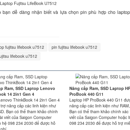
p bạn dễ dàng nhận biết và lựa chọn pin phù hợp cho laptop
top fujitsu lifebook u7512
pin fujitsu lifebook u7512
fujitsu lifebook u7512
ấp Ram, SSD Laptop Lenovo
Nâng cấp Ram, SSD Laptop H
ok 14 2in1 Gen 4
ProBook 440 G11
Lenovo ThinkBook 14 2in1 Gen 4
Laptop HP ProBook 440 G11 đượ
trợ nâng cấp các linh kiện như
nâng cấp các linh kiện như RAM
D. Bạn có thể tham khảo chính
Bạn có thể tham khảo chính xác t
bài viết của Saigon Computer
viết của Saigon Computer hoặc l
ên hệ 098 234 2030 để được hỗ
098 234 2030 để được hỗ trợ miễ
 phí.