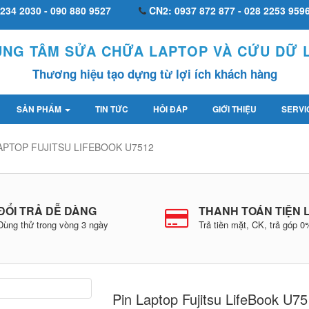
234 2030 - 090 880 9527
CN2: 0937 872 877 - 028 2253 959
UNG TÂM SỬA CHỮA LAPTOP VÀ CỨU DỮ L
Thương hiệu tạo dựng từ lợi ích khách hàng
SẢN PHẨM
TIN TỨC
HỎI ĐÁP
GIỚI THIỆU
SERVI
APTOP FUJITSU LIFEBOOK U7512
ĐỔI TRẢ DỄ DÀNG
THANH TOÁN TIỆN 
Dùng thử trong vòng 3 ngày
Trả tiền mặt, CK, trả góp 
Pin Laptop Fujitsu LifeBook U7