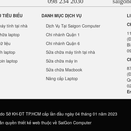
098 234 2030
saigo
Ụ TIÊU BIỂU
DANH MỤC DỊCH VỤ
L
C
áy tính tại nhà
Dịch Vụ Tại Saigon Computer
1
hữa laptop
Chi nhánh Quận 1
(Đ
ữ liệu
Chi nhánh Quận 6
B
09
nh laptop
Sửa chữa máy tính tại nhà
C
pin laptop
Sửa chữa máy in
8
Sửa chữa Macbook
(Đ
Nâng cấp Laptop
Q
0
Em
 do Sở KH-ĐT TP.HCM cấp lần đầu ngày 04 tháng 01 năm 2023
Bản quyền thiết kế web thuộc về SaiGon Computer