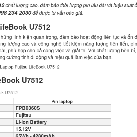
12
chất lượng cao, đảm bảo thời lượng pin lâu dài và hiệu suất ổ
098 234 2030
để được tư vấn báo giá.
 LifeBook U7512
những linh kiện quan trọng, đảm bảo hoạt động liên tục và ổn 
ng lượng cao và công nghệ tiết kiệm năng lượng tiên tiến, pin
i, phù hợp cho cả công việc và giải trí. Với chất lượng bền bỉ,
 tăng cường tính di động và hiệu quả làm việc của bạn.
feBook U7512
ook U7512
Pin laptop
FPB0360S
Fujitsu
Li-Ion Battery
15.12V
65Wh - 4280mAh