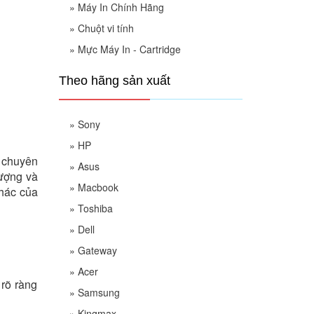
»
Máy In Chính Hãng
»
Chuột vi tính
»
Mực Máy In - Cartridge
Theo hãng sản xuất
»
Sony
»
HP
 chuyên
»
Asus
lượng và
»
Macbook
khác của
»
Toshiba
»
Dell
»
Gateway
»
Acer
 rõ ràng
»
Samsung
»
Kingmax