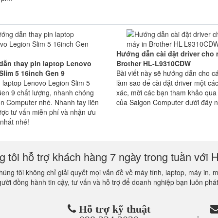
Hướng dẫn cài đặt driver cho 
ẫn thay pin laptop Lenovo
Brother HL-L9310CDW
Slim 5 16inch Gen 9
Bài viết này sẽ hướng dẫn cho c
 laptop Lenovo Legion Slim 5
làm sao để cài đặt driver một cá
Gen 9 chất lượng, nhanh chóng
xác, mời các bạn tham khảo qua 
on Computer nhé. Nhanh tay liên
của Saigon Computer dưới đây n
ược tư vấn miễn phí và nhận ưu
 nhất nhé!
 tôi hỗ trợ khách hàng 7 ngày trong tuần với H
úng tôi không chỉ giải quyết mọi vấn đề về máy tính, laptop, máy in, 
gười đồng hành tin cậy, tư vấn và hỗ trợ để doanh nghiệp bạn luôn phát
Hỗ trợ kỹ thuật