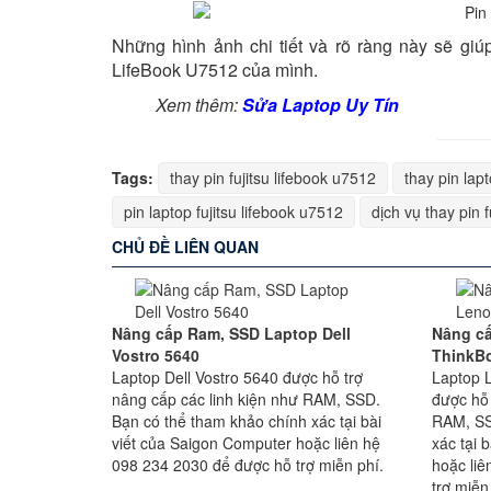
Những hình ảnh chi tiết và rõ ràng này sẽ giú
LifeBook U7512 của mình.
Xem thêm:
Sửa Laptop Uy Tín
Tags:
thay pin fujitsu lifebook u7512
thay pin lap
pin laptop fujitsu lifebook u7512
dịch vụ thay pin 
CHỦ ĐỀ LIÊN QUAN
Nâng cấp Ram, SSD Laptop Dell
Nâng c
Vostro 5640
ThinkBo
Laptop Dell Vostro 5640 được hỗ trợ
Laptop 
nâng cấp các linh kiện như RAM, SSD.
được hỗ 
Bạn có thể tham khảo chính xác tại bài
RAM, SS
viết của Saigon Computer hoặc liên hệ
xác tại 
098 234 2030 để được hỗ trợ miễn phí.
hoặc li
trợ miễn