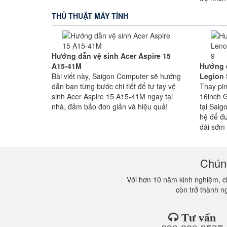
THỦ THUẬT MÁY TÍNH
Hướng dẫn vệ sinh Acer Aspire 15
A15-41M
Hướng d
Bài viết này, Saigon Computer sẽ hướng
Legion 
dẫn bạn từng bước chi tiết để tự tay vệ
Thay pin
sinh Acer Aspire 15 A15-41M ngay tại
16inch 
nhà, đảm bảo đơn giản và hiệu quả!
tại Saig
hệ để đ
đãi sớm
Chúng
Với hơn 10 năm kinh nghiệm, ch
còn trở thành n
Tư vấn