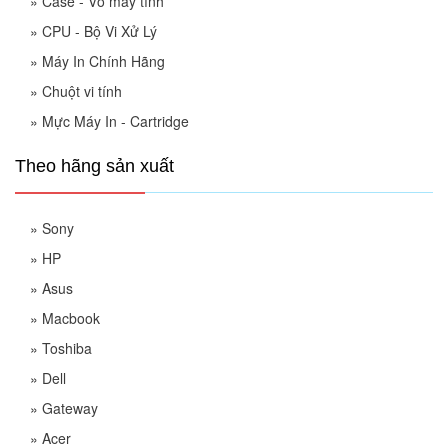
»
Case - Vỏ máy tính
»
CPU - Bộ Vi Xử Lý
»
Máy In Chính Hãng
»
Chuột vi tính
»
Mực Máy In - Cartridge
Theo hãng sản xuất
»
Sony
»
HP
»
Asus
»
Macbook
»
Toshiba
»
Dell
»
Gateway
»
Acer