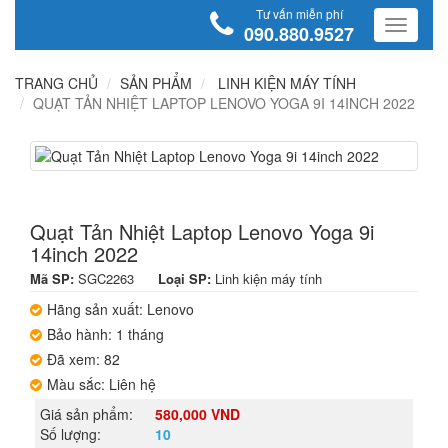
Tư vấn miễn phí
090.880.9527
TRANG CHỦ
SẢN PHẨM
LINH KIỆN MÁY TÍNH
QUẠT TẢN NHIỆT LAPTOP LENOVO YOGA 9I 14INCH 2022
Quạt Tản Nhiệt Laptop Lenovo Yoga 9i
14inch 2022
Mã SP:
SGC2263
Loại SP:
Linh kiện máy tính
Hãng sản xuất: Lenovo
Bảo hành: 1 tháng
Đã xem: 82
Màu sắc: Liên hệ
Giá sản phẩm:
580,000 VND
Số lượng:
10