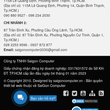
115A Lê Quang Định, Phường Bình Thạnh, Tp.HCM.
(Địa chỉ cũ: 115A Lê Quang Định, Phường 14, Quận Bình Thạnh,
Tp.HCM.)
090 880 9527 - 098 234 2030
CHI NHÁNH 2:
87 Trần Đình Xu, Phường Cầu Ông Lãnh, Tp.HCM.
(Địa chỉ cũ: 87 Trần Đình Xu, Phường Nguyễn Cư Trinh, Quận 1,
Tp.HCM.)
028 2253 9596 - 0937 872 877
Email:
saigoncomputer2030@gmail.com
Công ty TNHH Saigon Computer
Giấy chứng nhận đăng ký doanh nghiệp: 0317631572 do Sở KH-
ĐT TP.HCM cấp lần đầu ngày 04 tháng 01 năm 2023
© Copyright 2010. Designed by saigoncomputer.vn - Bản quyền
thiết kế web thuộc về SaiGon Computer
Bạn cần hỗ trợ?