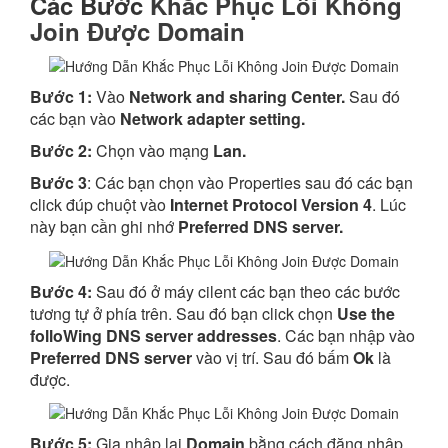
Các Bước
Khắc Phục Lỗi Không
Join Được Domain
Bước 1:
Vào
Network and sharing Center.
Sau đó
các bạn vào
Network adapter setting.
Bước 2:
Chọn vào mạng
Lan.
Bước 3
: Các bạn chọn vào Properties sau đó các bạn
click đúp chuột vào
Internet Protocol Version 4
. Lúc
này bạn cần ghi nhớ
Preferred DNS server.
Bước 4:
Sau đó ở máy cilent các bạn theo các bước
tương tự ở phía trên. Sau đó bạn click chọn
Use the
folloWing DNS server addresses
. Các bạn nhập vào
Preferred DNS server
vào vị trí. Sau đó bấm
Ok
là
được.
Bước 5:
Gia nhập lại
Domain
bằng cách đăng nhập