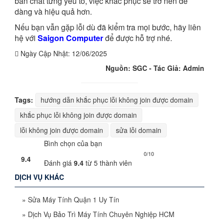
bản chất từng yếu tố, việc khắc phục sẽ trở nên dễ
dàng và hiệu quả hơn.
Nếu bạn vẫn gặp lỗi dù đã kiểm tra mọi bước, hãy liên
hệ với
Saigon Computer
để được hỗ trợ nhé.
Ngày Cập Nhật:
12/06/2025
Nguồn: SGC - Tác Giả: Admin
Tags:
hướng dẫn khắc phục lỗi không join được domain
khắc phục lỗi không join được domain
lỗi không join được domain
sửa lỗi domain
Bình chọn của bạn
0/10
9.4
Đánh giá
9.4
từ
5
thành viên
DỊCH VỤ KHÁC
»
Sửa Máy Tính Quận 1 Uy Tín
»
Dịch Vụ Bảo Trì Máy Tính Chuyên Nghiệp HCM