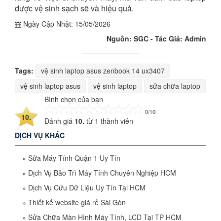
được vệ sinh sạch sẽ và hiệu quả.
Ngày Cập Nhật:
15/05/2026
Nguồn: SGC - Tác Giả: Admin
Tags:
vệ sinh laptop asus zenbook 14 ux3407
vệ sinh laptop asus
vệ sinh laptop
sửa chữa laptop
Bình chọn của bạn
0/10
10.
Đánh giá
10.
từ
1
thành viên
DỊCH VỤ KHÁC
»
Sửa Máy Tính Quận 1 Uy Tín
»
Dịch Vụ Bảo Trì Máy Tính Chuyên Nghiệp HCM
»
Dịch Vụ Cứu Dữ Liệu Uy Tín Tại HCM
»
Thiết kế website giá rẻ Sài Gòn
»
Sửa Chữa Màn Hình Máy Tính, LCD Tại TP HCM