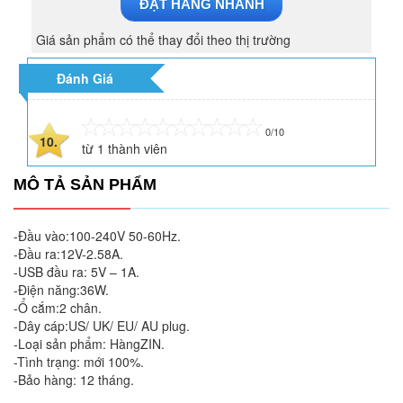
ĐẶT HÀNG NHANH
Giá sản phẩm có thể thay đổi theo thị trường
Đánh Giá
0/10
10.
từ
1
thành viên
MÔ TẢ SẢN PHẨM
-Đầu vào:100-240V 50-60Hz.
-Đầu ra:12V-2.58A.
-USB đầu ra: 5V – 1A.
-Điện năng:36W.
-Ổ cắm:2 chân.
-Dây cáp:US/ UK/ EU/ AU plug.
-Loại sản phẩm: HàngZIN.
-Tình trạng: mới 100%.
-Bảo hàng: 12 tháng.