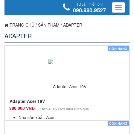
Tư vấn miễn phí
090.880.9527
TRANG CHỦ
/
SẢN PHẨM
/
ADAPTER
ADAPTER
CÒN HÀNG
Adapter Acer 19V
380,000 VNĐ
Hơn 4346 lượt mua tuần qua
Nhà sản xuất: Acer
Màu sắc: Đen
CÒN HÀNG
Bảo hành: 12 Tháng