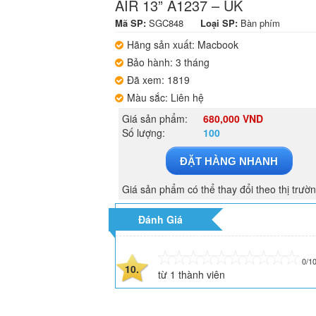
AIR 13” A1237 – UK
Mã SP:
SGC848
Loại SP:
Bàn phím
Hãng sản xuất: Macbook
Bảo hành: 3 tháng
Đã xem: 1819
Màu sắc: Liên hệ
Giá sản phẩm:
680,000 VND
Số lượng:
100
ĐẶT HÀNG NHANH
Giá sản phẩm có thể thay đổi theo thị trườ
Đánh Giá
0/1
10.
từ
1
thành viên