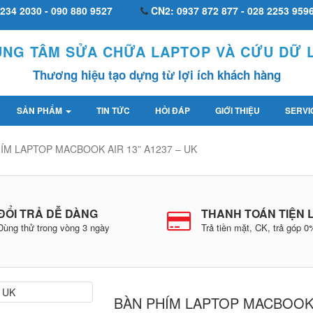
234 2030 - 090 880 9527
CN2: 0937 872 877 - 028 2253 959
UNG TÂM SỬA CHỮA LAPTOP VÀ CỨU DỮ L
Thương hiệu tạo dựng từ lợi ích khách hàng
SẢN PHẨM
TIN TỨC
HỎI ĐÁP
GIỚI THIỆU
SERVI
ÍM LAPTOP MACBOOK AIR 13” A1237 – UK
ĐỔI TRẢ DỄ DÀNG
THANH TOÁN TIỆN 
Dùng thử trong vòng 3 ngày
Trả tiền mặt, CK, trả góp 
BÀN PHÍM LAPTOP MACBOO