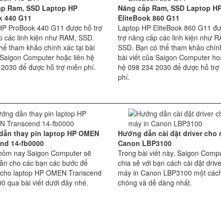
ấp Ram, SSD Laptop HP
Nâng cấp Ram, SSD Laptop H
k 440 G11
EliteBook 860 G11
HP ProBook 440 G11 được hỗ trợ
Laptop HP EliteBook 860 G11 đ
p các linh kiện như RAM, SSD.
trợ nâng cấp các linh kiện như 
hể tham khảo chính xác tại bài
SSD. Bạn có thể tham khảo chính
 Saigon Computer hoặc liên hệ
bài viết của Saigon Computer hoặ
 2030 để được hỗ trợ miễn phí.
hệ 098 234 2030 để được hỗ trợ
phí.
dẫn thay pin laptop HP OMEN
Hướng dẫn cài đặt driver cho 
nd 14-fb0000
Canon LBP3100
t hôm nay Saigon Computer sẽ
Trong bài viết này, Saigon Comp
ẫn cho các bạn các bước để
chia sẻ với bạn cách cài đặt driv
n cho laptop HP OMEN Transcend
máy in Canon LBP3100 một các
0 qua bài viết dưới đây nhé.
chóng và dễ dàng nhất.