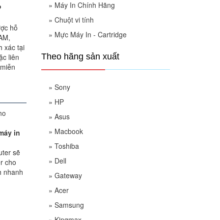
»
Máy In Chính Hãng
P
»
Chuột vi tính
ược hỗ
»
Mực Máy In - Cartridge
RAM,
 xác tại
Theo hãng sản xuất
c liên
 miễn
»
Sony
»
HP
»
Asus
»
Macbook
máy in
»
Toshiba
uter sẽ
»
Dell
er cho
h nhanh
»
Gateway
»
Acer
»
Samsung
»
Kingmax