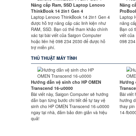
Nâng cấp Ram, SSD Laptop Lenovo
Nâng c
ThinkBook 14 2in1 Gen 4
ProBoo
Laptop Lenovo ThinkBook 14 2in1 Gen 4
Laptop 
được hỗ trợ nâng cấp các linh kiện như
nâng cấ
RAM, SSD. Bạn có thể tham khảo chính
Bạn có t
xác tại bài viết của Saigon Computer
viết của
hoặc liên hệ 098 234 2030 để được hỗ
098 234
trợ miễn phí.
THỦ THUẬT MÁY TÍNH
Hướng dẫn vệ sinh cho HP OMEN
Hướng 
Transcend 16-u0000
Transce
Bài viết này, Saigon Computer sẽ hướng
Bài viế
dẫn bạn từng bước chi tiết để tự tay vệ
hướng d
sinh cho HP OMEN Transcend 16-u0000
thay pi
ngay tại nhà, đảm bảo đơn giản và hiệu
14-fb000
quả!