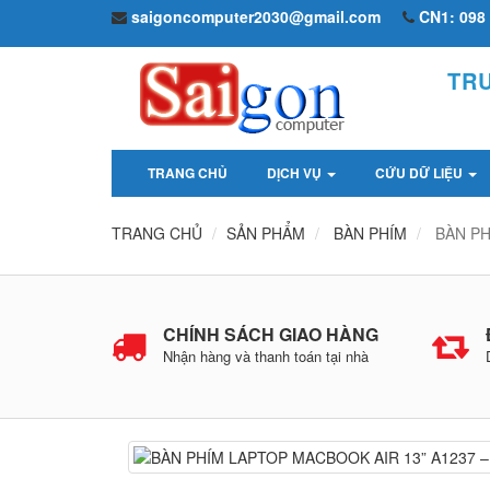
saigoncomputer2030@gmail.com
CN1: 098 
TR
TRANG CHỦ
DỊCH VỤ
CỨU DỮ LIỆU
TRANG CHỦ
SẢN PHẨM
BÀN PHÍM
BÀN PH
CHÍNH SÁCH GIAO HÀNG
Nhận hàng và thanh toán tại nhà