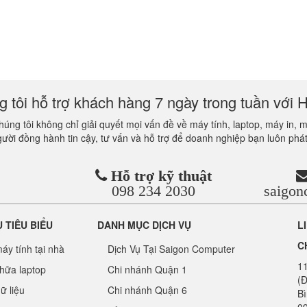
 tôi hỗ trợ khách hàng 7 ngày trong tuần với H
úng tôi không chỉ giải quyết mọi vấn đề về máy tính, laptop, máy in, 
gười đồng hành tin cậy, tư vấn và hỗ trợ để doanh nghiệp bạn luôn phát
Hỗ trợ kỹ thuật
098 234 2030
saigo
Ụ TIÊU BIỂU
DANH MỤC DỊCH VỤ
L
C
áy tính tại nhà
Dịch Vụ Tại Saigon Computer
1
hữa laptop
Chi nhánh Quận 1
(Đ
ữ liệu
Chi nhánh Quận 6
B