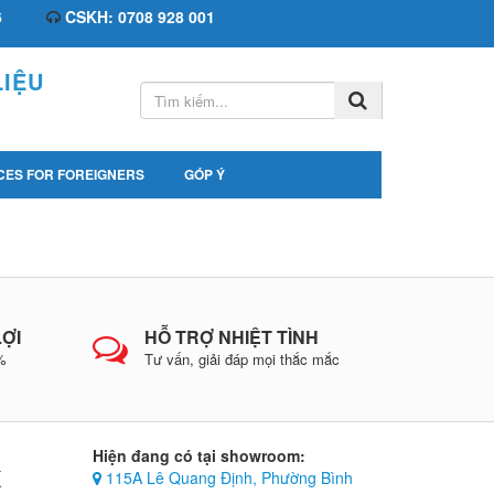
6
CSKH: 0708 928 001
IỆU
CES FOR FOREIGNERS
GÓP Ý
LỢI
HỖ TRỢ NHIỆT TÌNH
0%
Tư vấn, giải đáp mọi thắc mắc
Hiện đang có tại showroom:
K
115A Lê Quang Định, Phường Bình