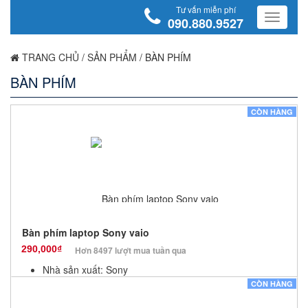
Tư vấn miễn phí
090.880.9527
TRANG CHỦ
/
SẢN PHẨM
/
BÀN PHÍM
BÀN PHÍM
CÒN HÀNG
Bàn phím laptop Sony vaio
290,000₫
Hơn 8497 lượt mua tuần qua
Nhà sản xuất: Sony
Màu sắc: Đen
CÒN HÀNG
Bảo hành: 12 Tháng