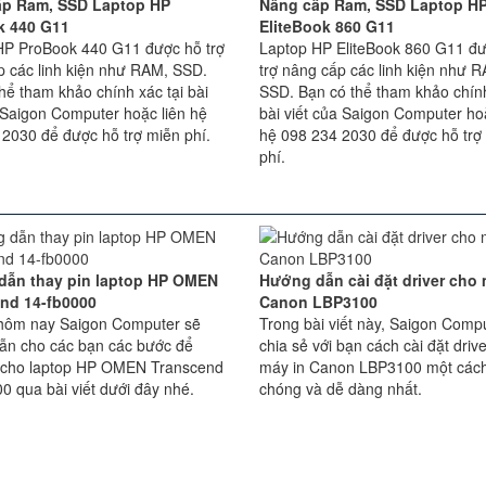
ấp Ram, SSD Laptop HP
Nâng cấp Ram, SSD Laptop H
k 440 G11
EliteBook 860 G11
HP ProBook 440 G11 được hỗ trợ
Laptop HP EliteBook 860 G11 đ
p các linh kiện như RAM, SSD.
trợ nâng cấp các linh kiện như 
hể tham khảo chính xác tại bài
SSD. Bạn có thể tham khảo chính
 Saigon Computer hoặc liên hệ
bài viết của Saigon Computer hoặ
 2030 để được hỗ trợ miễn phí.
hệ 098 234 2030 để được hỗ trợ
phí.
dẫn thay pin laptop HP OMEN
Hướng dẫn cài đặt driver cho 
nd 14-fb0000
Canon LBP3100
t hôm nay Saigon Computer sẽ
Trong bài viết này, Saigon Comp
ẫn cho các bạn các bước để
chia sẻ với bạn cách cài đặt driv
n cho laptop HP OMEN Transcend
máy in Canon LBP3100 một các
0 qua bài viết dưới đây nhé.
chóng và dễ dàng nhất.