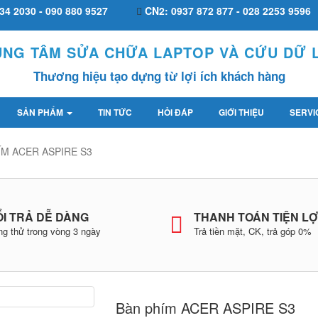
34 2030 - 090 880 9527
CN2: 0937 872 877 - 028 2253 9596
UNG TÂM SỬA CHỮA LAPTOP VÀ CỨU DỮ L
Thương hiệu tạo dựng từ lợi ích khách hàng
SẢN PHẨM
TIN TỨC
HỎI ĐÁP
GIỚI THIỆU
SERVI
ÍM ACER ASPIRE S3
I TRẢ DỄ DÀNG
THANH TOÁN TIỆN LỢ
g thử trong vòng 3 ngày
Trả tiền mặt, CK, trả góp 0%
Bàn phím ACER ASPIRE S3