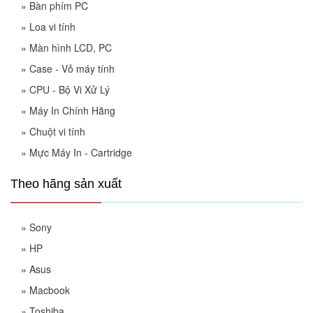
»
Bàn phím PC
»
Loa vi tính
»
Màn hình LCD, PC
»
Case - Vỏ máy tính
»
CPU - Bộ Vi Xử Lý
»
Máy In Chính Hãng
»
Chuột vi tính
»
Mực Máy In - Cartridge
Theo hãng sản xuất
»
Sony
»
HP
»
Asus
»
Macbook
»
Toshiba