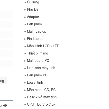
»
Ổ Cứng
»
Phụ kiện
»
Adapter
»
Bàn phím
»
Main Laptop
»
Pin Laptop
»
Màn Hình LCD - LED
»
Thiết bị mạng
»
Mainboard PC
»
Linh kiện máy tính
»
Bàn phím PC
ang
»
Loa vi tính
»
Màn hình LCD, PC
»
Case - Vỏ máy tính
»
CPU - Bộ Vi Xử Lý