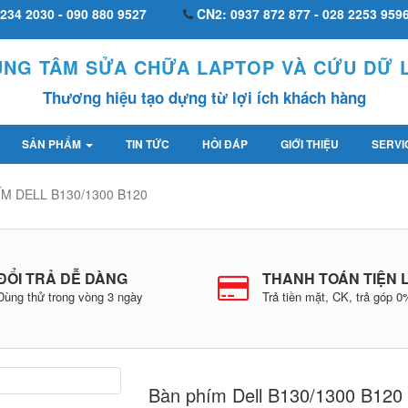
234 2030 - 090 880 9527
CN2: 0937 872 877 - 028 2253 959
UNG TÂM SỬA CHỮA LAPTOP VÀ CỨU DỮ L
Thương hiệu tạo dựng từ lợi ích khách hàng
SẢN PHẨM
TIN TỨC
HỎI ĐÁP
GIỚI THIỆU
SERVI
M DELL B130/1300 B120
ĐỔI TRẢ DỄ DÀNG
THANH TOÁN TIỆN 
Dùng thử trong vòng 3 ngày
Trả tiền mặt, CK, trả góp 
Bàn phím Dell B130/1300 B120