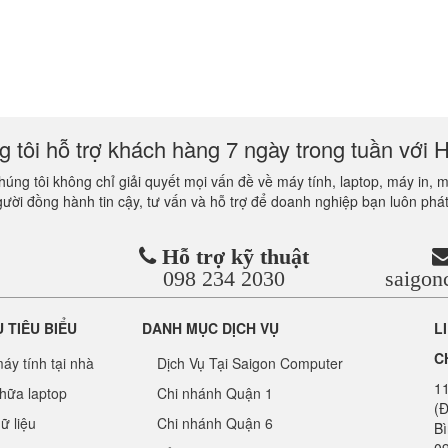
 tôi hỗ trợ khách hàng 7 ngày trong tuần với H
úng tôi không chỉ giải quyết mọi vấn đề về máy tính, laptop, máy in, 
gười đồng hành tin cậy, tư vấn và hỗ trợ để doanh nghiệp bạn luôn phát
Hỗ trợ kỹ thuật
098 234 2030
saigo
Ụ TIÊU BIỂU
DANH MỤC DỊCH VỤ
L
C
áy tính tại nhà
Dịch Vụ Tại Saigon Computer
1
hữa laptop
Chi nhánh Quận 1
(Đ
ữ liệu
Chi nhánh Quận 6
B