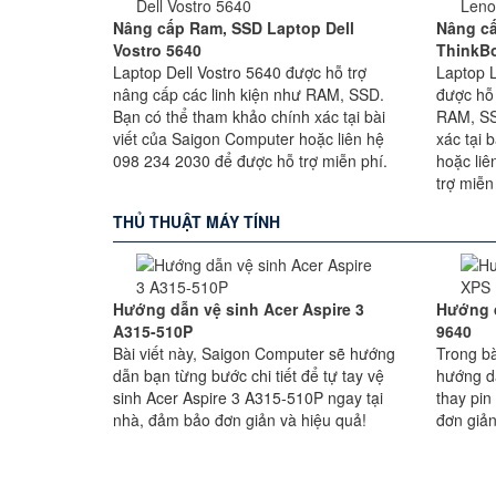
Nâng cấp Ram, SSD Laptop Dell
Nâng c
Vostro 5640
ThinkBo
Laptop Dell Vostro 5640 được hỗ trợ
Laptop 
nâng cấp các linh kiện như RAM, SSD.
được hỗ 
Bạn có thể tham khảo chính xác tại bài
RAM, SS
viết của Saigon Computer hoặc liên hệ
xác tại 
098 234 2030 để được hỗ trợ miễn phí.
hoặc li
trợ miễn
THỦ THUẬT MÁY TÍNH
Hướng dẫn vệ sinh Acer Aspire 3
Hướng d
A315-510P
9640
Bài viết này, Saigon Computer sẽ hướng
Trong bà
dẫn bạn từng bước chi tiết để tự tay vệ
hướng d
sinh Acer Aspire 3 A315-510P ngay tại
thay pin
nhà, đảm bảo đơn giản và hiệu quả!
đơn giản