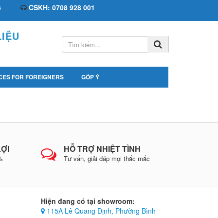
6
CSKH: 0708 928 001
IỆU
CES FOR FOREIGNERS
GÓP Ý
LỢI
HỖ TRỢ NHIỆT TÌNH
0%
Tư vấn, giải đáp mọi thắc mắc
Hiện đang có tại showroom:
115A Lê Quang Định, Phường Bình