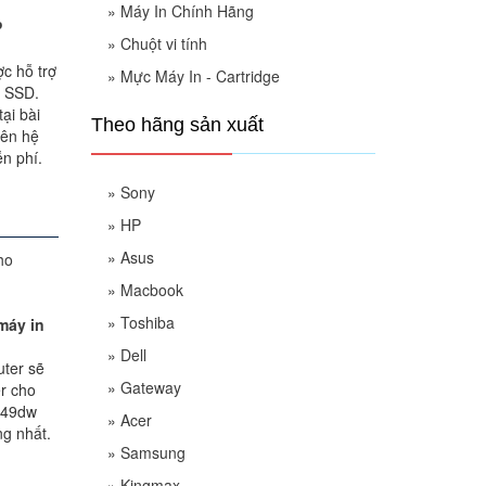
»
Máy In Chính Hãng
P
»
Chuột vi tính
c hỗ trợ
»
Mực Máy In - Cartridge
, SSD.
ại bài
Theo hãng sản xuất
iên hệ
n phí.
»
Sony
»
HP
»
Asus
»
Macbook
»
Toshiba
máy in
»
Dell
uter sẽ
»
Gateway
er cho
249dw
»
Acer
g nhất.
»
Samsung
»
Kingmax