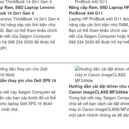
ấp Ram, SSD Laptop Lenovo
Nâng cấp Ram, SSD Laptop H
ok 14 2in1 Gen 4
ProBook 440 G11
Lenovo ThinkBook 14 2in1 Gen 4
Laptop HP ProBook 440 G11 đượ
trợ nâng cấp các linh kiện như
nâng cấp các linh kiện như RAM
D. Bạn có thể tham khảo chính
Bạn có thể tham khảo chính xác t
bài viết của Saigon Computer
viết của Saigon Computer hoặc l
ên hệ 098 234 2030 để được hỗ
098 234 2030 để được hỗ trợ miễ
 phí.
ẫn thay pin cho Dell XPS 16
Hướng dẫn cài đặt driver cho 
i viết này Saigon Computer sẽ
Canon imageCLASS MF249dw
ẫn các bạn các bước để có thể
Trong bài viết này, Saigon Comp
 cho laptop Dell XPS 16 9640
chia sẻ với bạn cách cài đặt driv
 nhất nhé.
máy in Canon imageCLASS MF
một cách nhanh chóng và dễ dàn