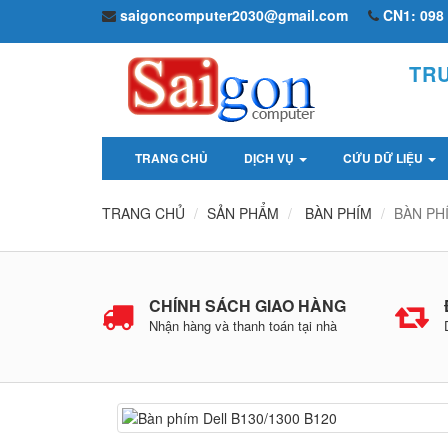
saigoncomputer2030@gmail.com
CN1: 098 
TR
TRANG CHỦ
DỊCH VỤ
CỨU DỮ LIỆU
TRANG CHỦ
SẢN PHẨM
BÀN PHÍM
BÀN PHÍ
CHÍNH SÁCH GIAO HÀNG
Nhận hàng và thanh toán tại nhà