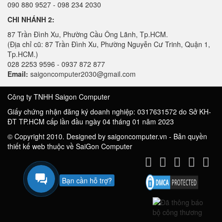
090 880 9527 - 098 234 2030
CHI NHÁNH 2:
87 Trần Đình Xu, Phường Cầu Ông Lãnh, Tp.HCM.
(Địa chỉ cũ: 87 Trần Đình Xu, Phường Nguyễn Cư Trinh, Quận 1,
Tp.HCM.)
028 2253 9596 - 0937 872 877
Email:
saigoncomputer2030@gmail.com
Công ty TNHH Saigon Computer
Giấy chứng nhận đăng ký doanh nghiệp: 0317631572 do Sở KH-
ĐT TP.HCM cấp lần đầu ngày 04 tháng 01 năm 2023
© Copyright 2010. Designed by saigoncomputer.vn - Bản quyền
thiết kế web thuộc về SaiGon Computer
Bạn cần hỗ trợ?