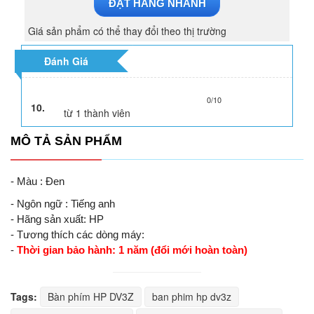
ĐẶT HÀNG NHANH
Giá sản phẩm có thể thay đổi theo thị trường
Đánh Giá
0/10
10.
từ
1
thành viên
MÔ TẢ SẢN PHẨM
- Màu : Đen
- Ngôn ngữ : Tiếng anh
- Hãng sản xuất: HP
- Tương thích các dòng máy:
-
Thời gian bảo hành: 1 năm (đổi mới hoàn toàn)
Tags:
Bàn phím HP DV3Z
ban phim hp dv3z