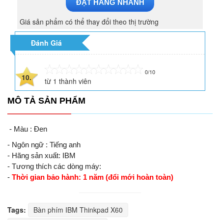
ĐẶT HÀNG NHANH
Giá sản phẩm có thể thay đổi theo thị trường
Đánh Giá
0/10
10.
từ
1
thành viên
MÔ TẢ SẢN PHẨM
- Màu : Đen
- Ngôn ngữ : Tiếng anh
- Hãng sản xuất: IBM
- Tương thích các dòng máy:
-
Thời gian bảo hành: 1 năm (đổi mới hoàn toàn)
Tags:
Bàn phím IBM Thinkpad X60