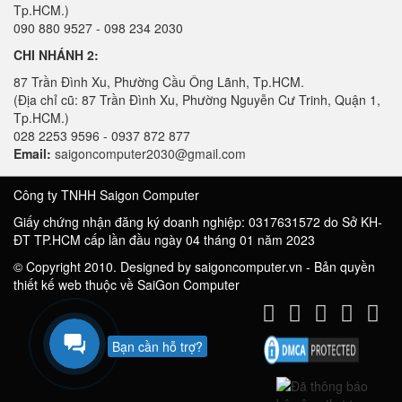
Tp.HCM.)
090 880 9527 - 098 234 2030
CHI NHÁNH 2:
87 Trần Đình Xu, Phường Cầu Ông Lãnh, Tp.HCM.
(Địa chỉ cũ: 87 Trần Đình Xu, Phường Nguyễn Cư Trinh, Quận 1,
Tp.HCM.)
028 2253 9596 - 0937 872 877
Email:
saigoncomputer2030@gmail.com
Công ty TNHH Saigon Computer
Giấy chứng nhận đăng ký doanh nghiệp: 0317631572 do Sở KH-
ĐT TP.HCM cấp lần đầu ngày 04 tháng 01 năm 2023
© Copyright 2010. Designed by saigoncomputer.vn - Bản quyền
thiết kế web thuộc về SaiGon Computer
Bạn cần hỗ trợ?