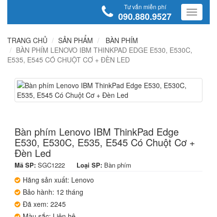
Tư vấn miễn phí
090.880.9527
TRANG CHỦ
SẢN PHẨM
BÀN PHÍM
BÀN PHÍM LENOVO IBM THINKPAD EDGE E530, E530C,
E535, E545 CÓ CHUỘT CƠ + ĐÈN LED
Bàn phím Lenovo IBM ThinkPad Edge
E530, E530C, E535, E545 Có Chuột Cơ +
Đèn Led
Mã SP:
SGC1222
Loại SP:
Bàn phím
Hãng sản xuất: Lenovo
Bảo hành: 12 tháng
Đã xem: 2245
Màu sắc: Liên hệ