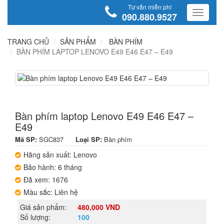
Tư vấn miễn phí
090.880.9527
TRANG CHỦ
SẢN PHẨM
BÀN PHÍM
BÀN PHÍM LAPTOP LENOVO E49 E46 E47 – E49
Bàn phím laptop Lenovo E49 E46 E47 –
E49
Mã SP:
SGC837
Loại SP:
Bàn phím
Hãng sản xuất: Lenovo
Bảo hành: 6 tháng
Đã xem: 1676
Màu sắc: Liên hệ
Giá sản phẩm:
480,000 VND
Số lượng:
100