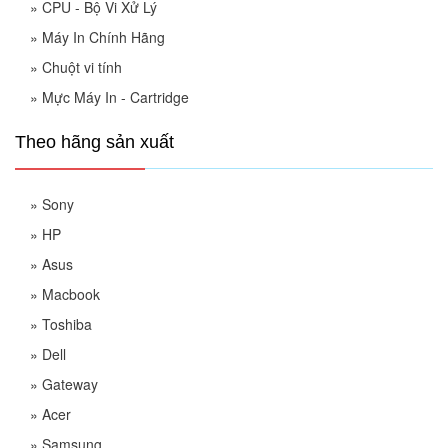
»
CPU - Bộ Vi Xử Lý
»
Máy In Chính Hãng
»
Chuột vi tính
»
Mực Máy In - Cartridge
Theo hãng sản xuất
»
Sony
»
HP
»
Asus
»
Macbook
»
Toshiba
»
Dell
»
Gateway
»
Acer
»
Samsung