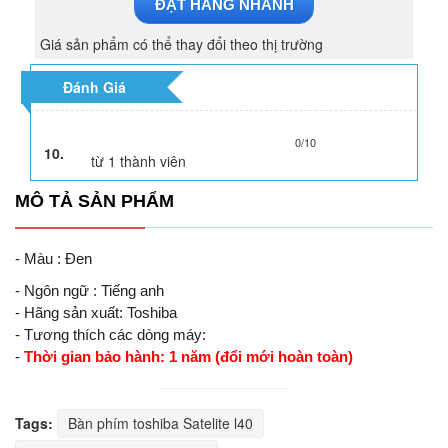
ĐẶT HÀNG NHANH
Giá sản phẩm có thể thay đổi theo thị trường
Đánh Giá
0/10
10.
từ
1
thành viên
MÔ TẢ SẢN PHẨM
- Màu : Đen
- Ngôn ngữ : Tiếng anh
- Hãng sản xuất: Toshiba
- Tương thích các dòng máy:
-
Thời gian bảo hành: 1 năm (đổi mới hoàn toàn)
Tags:
Bàn phím toshiba Satelite l40