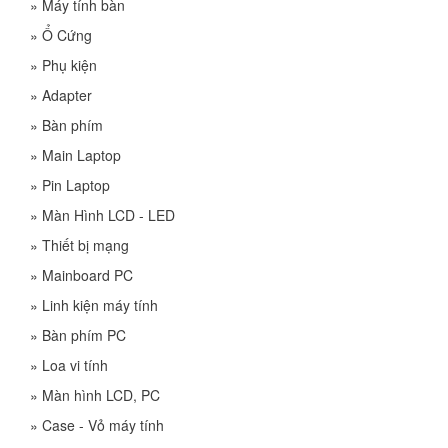
»
Máy tính bàn
»
Ổ Cứng
»
Phụ kiện
»
Adapter
»
Bàn phím
»
Main Laptop
»
Pin Laptop
»
Màn Hình LCD - LED
»
Thiết bị mạng
»
Mainboard PC
»
Linh kiện máy tính
»
Bàn phím PC
»
Loa vi tính
»
Màn hình LCD, PC
»
Case - Vỏ máy tính