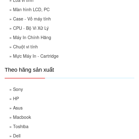
»
Loa vi tính
»
Màn hình LCD, PC
»
Case - Vỏ máy tính
»
CPU - Bộ Vi Xử Lý
»
Máy In Chính Hãng
»
Chuột vi tính
»
Mực Máy In - Cartridge
Theo hãng sản xuất
»
Sony
»
HP
»
Asus
»
Macbook
»
Toshiba
»
Dell