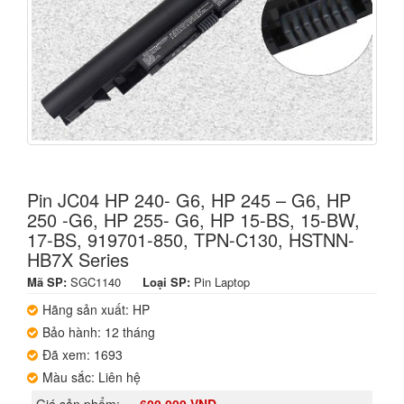
Pin JC04 HP 240- G6, HP 245 – G6, HP
250 -G6, HP 255- G6, HP 15-BS, 15-BW,
17-BS, 919701-850, TPN-C130, HSTNN-
HB7X Series
Mã SP:
SGC1140
Loại SP:
Pin Laptop
Hãng sản xuất: HP
Bảo hành: 12 tháng
Đã xem: 1693
Màu sắc: Liên hệ
Giá sản phẩm:
600,000 VND