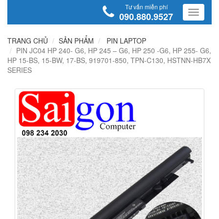
Tư vấn miễn phí
090.880.9527
TRANG CHỦ
SẢN PHẨM
PIN LAPTOP
PIN JC04 HP 240- G6, HP 245 – G6, HP 250 -G6, HP 255- G6,
HP 15-BS, 15-BW, 17-BS, 919701-850, TPN-C130, HSTNN-HB7X
SERIES