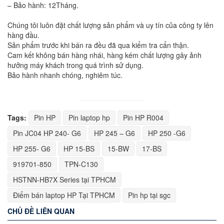
– Bảo hành: 12Tháng.
Chúng tôi luôn đặt chất lượng sản phẩm và uy tín của công ty lên
hàng đầu.
Sản phẩm trước khi bán ra đều đã qua kiểm tra cẩn thận.
Cam kết không bán hàng nhái, hàng kém chất lượng gây ảnh
hưởng máy khách trong quá trình sử dụng.
Bảo hành nhanh chóng, nghiêm túc.
Tags:
Pin HP
Pin laptop hp
Pin HP R004
Pin JC04 HP 240- G6
HP 245 – G6
HP 250 -G6
HP 255- G6
HP 15-BS
15-BW
17-BS
919701-850
TPN-C130
HSTNN-HB7X Series tại TPHCM
Điểm bán laptop HP Tại TPHCM
Pin hp tại sgc
CHỦ ĐỀ LIÊN QUAN