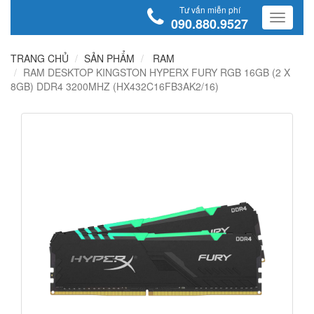
Tư vấn miễn phí
090.880.9527
TRANG CHỦ
SẢN PHẨM
RAM
RAM DESKTOP KINGSTON HYPERX FURY RGB 16GB (2 X
8GB) DDR4 3200MHZ (HX432C16FB3AK2/16)