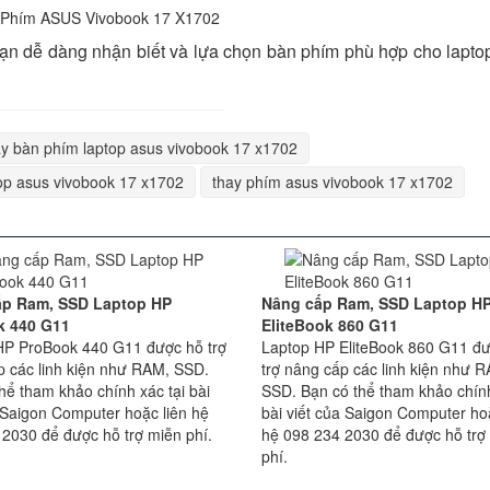
 bạn dễ dàng nhận biết và lựa chọn bàn phím phù hợp cho lap
ay bàn phím laptop asus vivobook 17 x1702
op asus vivobook 17 x1702
thay phím asus vivobook 17 x1702
ấp Ram, SSD Laptop HP
Nâng cấp Ram, SSD Laptop H
k 440 G11
EliteBook 860 G11
HP ProBook 440 G11 được hỗ trợ
Laptop HP EliteBook 860 G11 đ
p các linh kiện như RAM, SSD.
trợ nâng cấp các linh kiện như 
hể tham khảo chính xác tại bài
SSD. Bạn có thể tham khảo chính
 Saigon Computer hoặc liên hệ
bài viết của Saigon Computer hoặ
 2030 để được hỗ trợ miễn phí.
hệ 098 234 2030 để được hỗ trợ
phí.