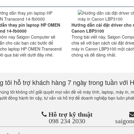
dẫn thay pin laptop HP OMEN
Hướng dẫn cài đặt driver cho 
nd 14-fb0000
Canon LBP3100
t hôm nay Saigon Computer sẽ
Trong bài viết này, Saigon Comp
ẫn cho các bạn các bước để
chia sẻ với bạn cách cài đặt driv
n cho laptop HP OMEN Transcend
máy in Canon LBP3100 một các
0 qua bài viết dưới đây nhé.
chóng và dễ dàng nhất.
 tôi hỗ trợ khách hàng 7 ngày trong tuần với H
úng tôi không chỉ giải quyết mọi vấn đề về máy tính, laptop, máy in, 
gười đồng hành tin cậy, tư vấn và hỗ trợ để doanh nghiệp bạn luôn phát
Hỗ trợ kỹ thuật
098 234 2030
saigo