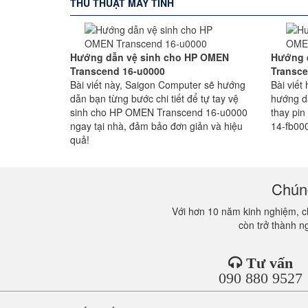
THỦ THUẬT MÁY TÍNH
Hướng dẫn vệ sinh cho HP OMEN
Hướng 
Transcend 16-u0000
Transce
Bài viết này, Saigon Computer sẽ hướng
Bài viế
dẫn bạn từng bước chi tiết để tự tay vệ
hướng d
sinh cho HP OMEN Transcend 16-u0000
thay pi
ngay tại nhà, đảm bảo đơn giản và hiệu
14-fb000
quả!
Chúng
Với hơn 10 năm kinh nghiệm, ch
còn trở thành n
Tư vấn
090 880 9527