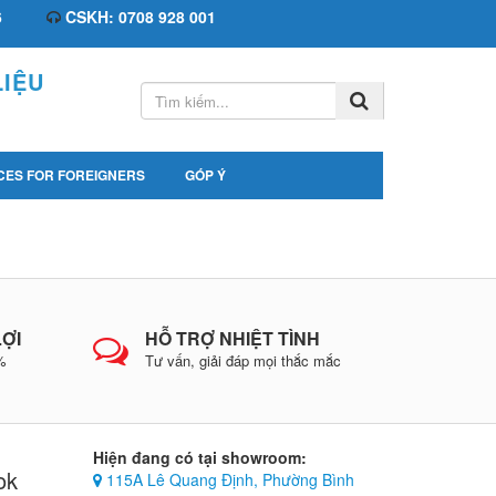
6
CSKH: 0708 928 001
IỆU
CES FOR FOREIGNERS
GÓP Ý
LỢI
HỖ TRỢ NHIỆT TÌNH
0%
Tư vấn, giải đáp mọi thắc mắc
Hiện đang có tại showroom:
ok
115A Lê Quang Định, Phường Bình