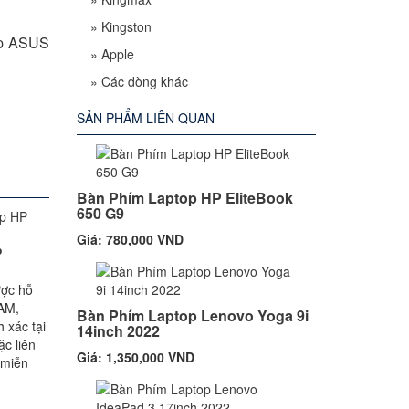
»
Kingston
top ASUS
»
Apple
»
Các dòng khác
SẢN PHẨM LIÊN QUAN
Bàn Phím Laptop HP EliteBook
650 G9
Giá: 780,000 VND
P
ược hỗ
RAM,
Bàn Phím Laptop Lenovo Yoga 9i
 xác tại
14inch 2022
c liên
Giá: 1,350,000 VND
 miễn