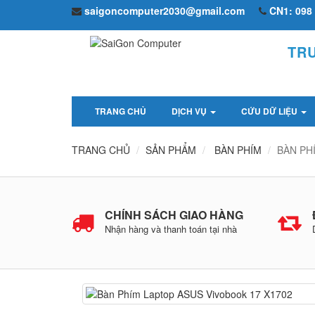
saigoncomputer2030@gmail.com
CN1: 098 
TR
TRANG CHỦ
DỊCH VỤ
CỨU DỮ LIỆU
TRANG CHỦ
SẢN PHẨM
BÀN PHÍM
BÀN PH
CHÍNH SÁCH GIAO HÀNG
Nhận hàng và thanh toán tại nhà