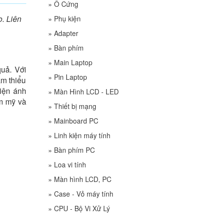
»
Ổ Cứng
. Liên
»
Phụ kiện
»
Adapter
»
Bàn phím
»
Main Laptop
quả. Với
»
Pin Laptop
ảm thiểu
kiện ánh
»
Màn Hình LCD - LED
ẩm mỹ và
»
Thiết bị mạng
»
Mainboard PC
»
Linh kiện máy tính
»
Bàn phím PC
»
Loa vi tính
»
Màn hình LCD, PC
»
Case - Vỏ máy tính
»
CPU - Bộ Vi Xử Lý