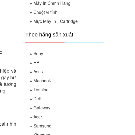
»
Máy In Chính Hãng
»
Chuột vi tính
»
Mực Máy In - Cartridge
Theo hãng sản xuất
o.
»
Sony
»
HP
hiệp và
»
Asus
g gây hư
»
Macbook
và tương
»
Toshiba
ng.
»
Dell
»
Gateway
»
Acer
ái nhìn
»
Samsung
»
Kingmax