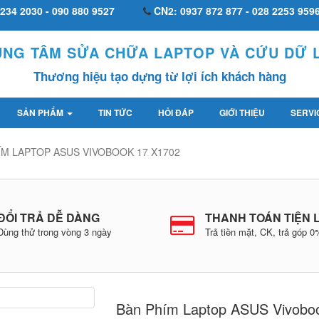
234 2030 - 090 880 9527
CN2: 0937 872 877 - 028 2253 959
UNG TÂM SỬA CHỮA LAPTOP VÀ CỨU DỮ L
Thương hiệu tạo dựng từ lợi ích khách hàng
SẢN PHẨM
TIN TỨC
HỎI ĐÁP
GIỚI THIỆU
SERVI
ÍM LAPTOP ASUS VIVOBOOK 17 X1702
ĐỔI TRẢ DỄ DÀNG
THANH TOÁN TIỆN 
Dùng thử trong vòng 3 ngày
Trả tiền mặt, CK, trả góp 
Bàn Phím Laptop ASUS Vivobo