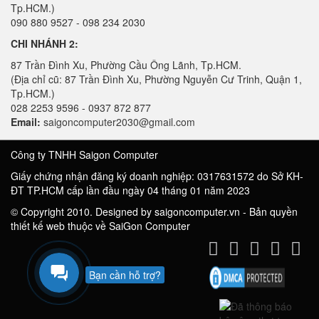
Tp.HCM.)
090 880 9527 - 098 234 2030
CHI NHÁNH 2:
87 Trần Đình Xu, Phường Cầu Ông Lãnh, Tp.HCM.
(Địa chỉ cũ: 87 Trần Đình Xu, Phường Nguyễn Cư Trinh, Quận 1,
Tp.HCM.)
028 2253 9596 - 0937 872 877
Email:
saigoncomputer2030@gmail.com
Công ty TNHH Saigon Computer
Giấy chứng nhận đăng ký doanh nghiệp: 0317631572 do Sở KH-
ĐT TP.HCM cấp lần đầu ngày 04 tháng 01 năm 2023
© Copyright 2010. Designed by saigoncomputer.vn - Bản quyền
thiết kế web thuộc về SaiGon Computer
Bạn cần hỗ trợ?