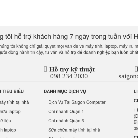
 tôi hỗ trợ khách hàng 7 ngày trong tuần với H
úng tôi không chỉ giải quyết mọi vấn đề về máy tính, laptop, máy in, 
gười đồng hành tin cậy, tư vấn và hỗ trợ để doanh nghiệp bạn luôn phát
Hỗ trợ kỹ thuật
098 234 2030
saigo
Ụ TIÊU BIỂU
DANH MỤC DỊCH VỤ
L
C
áy tính tại nhà
Dịch Vụ Tại Saigon Computer
1
hữa laptop
Chi nhánh Quận 1
(Đ
ữ liệu
Chi nhánh Quận 6
B
09
nh laptop
Sửa chữa máy tính tại nhà
C