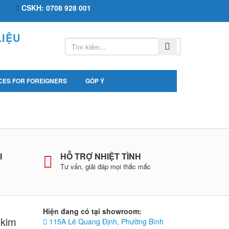
CSKH: 0708 928 001
IỆU
CES FOR FOREIGNERS
GÓP Ý
I
HỖ TRỢ NHIỆT TÌNH
Tư vấn, giải đáp mọi thắc mắc
Hiện đang có tại showroom:
 kim
115A Lê Quang Định, Phường Bình