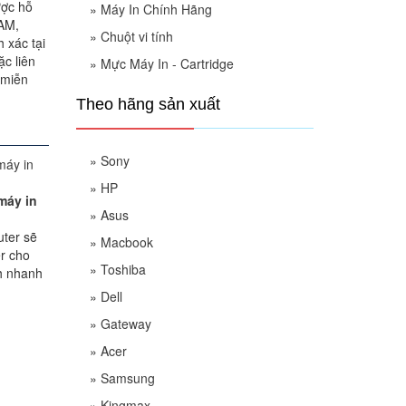
ược hỗ
»
Máy In Chính Hãng
RAM,
»
Chuột vi tính
 xác tại
c liên
»
Mực Máy In - Cartridge
 miễn
Theo hãng sản xuất
»
Sony
»
HP
máy in
»
Asus
uter sẽ
»
Macbook
er cho
»
Toshiba
h nhanh
»
Dell
»
Gateway
»
Acer
»
Samsung
»
Kingmax