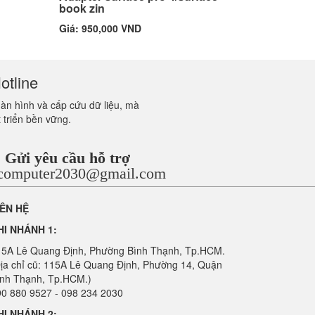
book zin
Giá: 950,000 VND
otline
màn hình và cấp cứu dữ liệu, mà
 triển bền vững.
Gửi yêu cầu hỗ trợ
ncomputer2030@gmail.com
IÊN HỆ
HI NHÁNH 1:
15A Lê Quang Định, Phường Bình Thạnh, Tp.HCM.
ịa chỉ cũ: 115A Lê Quang Định, Phường 14, Quận
ình Thạnh, Tp.HCM.)
0 880 9527 - 098 234 2030
HI NHÁNH 2: