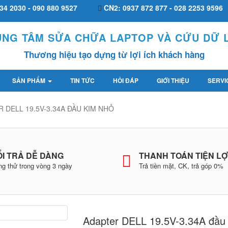
34 2030 - 090 880 9527
CN2: 0937 872 877 - 028 2253 9596
UNG TÂM SỬA CHỮA LAPTOP VÀ CỨU DỮ L
Thương hiệu tạo dựng từ lợi ích khách hàng
SẢN PHẨM
TIN TỨC
HỎI ĐÁP
GIỚI THIỆU
SERVI
 DELL 19.5V-3.34A ĐẦU KIM NHỎ
I TRẢ DỄ DÀNG
THANH TOÁN TIỆN LỢ
g thử trong vòng 3 ngày
Trả tiền mặt, CK, trả góp 0%
Adapter DELL 19.5V-3.34A đầu