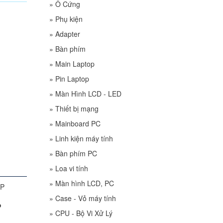
»
Ổ Cứng
»
Phụ kiện
»
Adapter
»
Bàn phím
»
Main Laptop
»
Pin Laptop
»
Màn Hình LCD - LED
»
Thiết bị mạng
»
Mainboard PC
»
Linh kiện máy tính
»
Bàn phím PC
»
Loa vi tính
»
Màn hình LCD, PC
»
Case - Vỏ máy tính
P
»
CPU - Bộ Vi Xử Lý