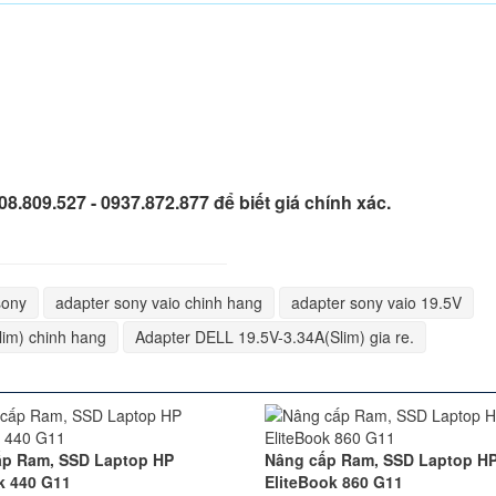
908.809.527 - 0937.872.877 để biết giá chính xác.
sony
adapter sony vaio chinh hang
adapter sony vaio 19.5V
im) chinh hang
Adapter DELL 19.5V-3.34A(Slim) gia re.
ấp Ram, SSD Laptop HP
Nâng cấp Ram, SSD Laptop H
k 440 G11
EliteBook 860 G11