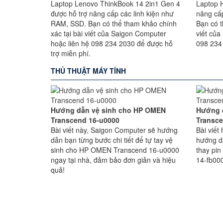
Laptop Lenovo ThinkBook 14 2in1 Gen 4
Laptop 
được hỗ trợ nâng cấp các linh kiện như
nâng cấ
RAM, SSD. Bạn có thể tham khảo chính
Bạn có t
xác tại bài viết của Saigon Computer
viết của
hoặc liên hệ 098 234 2030 để được hỗ
098 234
trợ miễn phí.
THỦ THUẬT MÁY TÍNH
Hướng dẫn vệ sinh cho HP OMEN
Hướng 
Transcend 16-u0000
Transce
Bài viết này, Saigon Computer sẽ hướng
Bài viế
dẫn bạn từng bước chi tiết để tự tay vệ
hướng d
sinh cho HP OMEN Transcend 16-u0000
thay pi
ngay tại nhà, đảm bảo đơn giản và hiệu
14-fb000
quả!