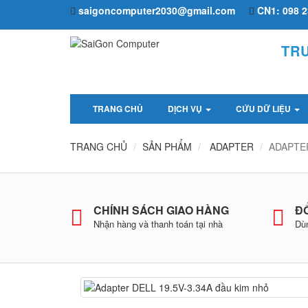
saigoncomputer2030@gmail.com
CN1: 098 2
TR
TRANG CHỦ
DỊCH VỤ
CỨU DỮ LIỆU
TRANG CHỦ
SẢN PHẨM
ADAPTER
ADAPTER
CHÍNH SÁCH GIAO HÀNG
ĐỔ
Nhận hàng và thanh toán tại nhà
Dùn