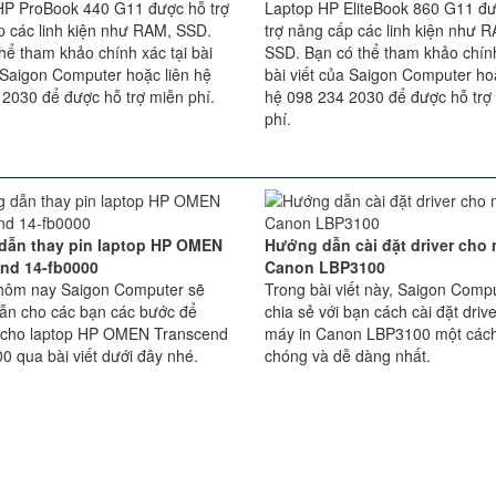
HP ProBook 440 G11 được hỗ trợ
Laptop HP EliteBook 860 G11 đ
p các linh kiện như RAM, SSD.
trợ nâng cấp các linh kiện như 
hể tham khảo chính xác tại bài
SSD. Bạn có thể tham khảo chính
 Saigon Computer hoặc liên hệ
bài viết của Saigon Computer hoặ
 2030 để được hỗ trợ miễn phí.
hệ 098 234 2030 để được hỗ trợ
phí.
dẫn thay pin laptop HP OMEN
Hướng dẫn cài đặt driver cho 
nd 14-fb0000
Canon LBP3100
t hôm nay Saigon Computer sẽ
Trong bài viết này, Saigon Comp
ẫn cho các bạn các bước để
chia sẻ với bạn cách cài đặt driv
n cho laptop HP OMEN Transcend
máy in Canon LBP3100 một các
0 qua bài viết dưới đây nhé.
chóng và dễ dàng nhất.